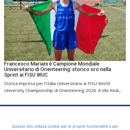
Francesco Mariani è Campione Mondiale
Universitario di Orienteering: storico oro nella
Sprint ai FISU WUC
Storica impresa per l’Italia Universitaria ai FISU World
University Championship di Orienteering 2026. A Vila Real,...
FederCUSI: Federazione Italiana dello Sport Universitario - Via
Questo sito utilizza cookie per le proprie funzionalità e per