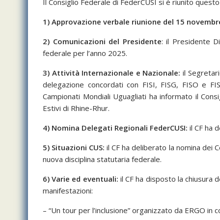
Il Consiglio Federale di FederCUSI si è riunito questo 
1) Approvazione verbale riunione del 15 novembr
2) Comunicazioni del Presidente
: il Presidente D
federale per l’anno 2025.
3) Attività Internazionale e Nazionale:
il Segreta
delegazione concordati con FISI, FISG, FISO e FISI
Campionati Mondiali Uguagliati ha informato il Consig
Estivi di Rhine-Rhur.
4) Nomina Delegati Regionali FederCUSI:
il CF ha 
5) Situazioni CUS:
il CF ha deliberato la nomina dei 
nuova disciplina statutaria federale.
6) Varie ed eventuali:
il CF ha disposto la chiusura d
manifestazioni:
– “Un tour per l’inclusione” organizzato da ERGO in 