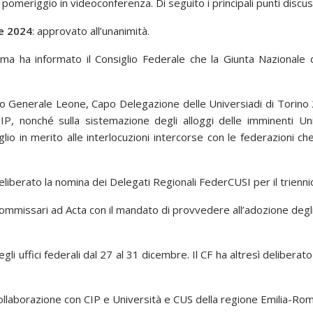
pomeriggio in videoconferenza. Di seguito i principali punti discuss
e 2024
: approvato all’unanimità.
ima ha informato il Consiglio Federale che la Giunta Nazionale d
rio Generale Leone, Capo Delegazione delle Universiadi di Torino 
P, nonché sulla sistemazione degli alloggi delle imminenti Unive
lio in merito alle interlocuzioni intercorse con le federazioni ch
deliberato la nomina dei Delegati Regionali FederCUSI per il trien
Commissari ad Acta con il mandato di provvedere all’adozione degli
egli uffici federali dal 27 al 31 dicembre. Il CF ha altresì delibera
collaborazione con CIP e Università e CUS della regione Emilia-Ro