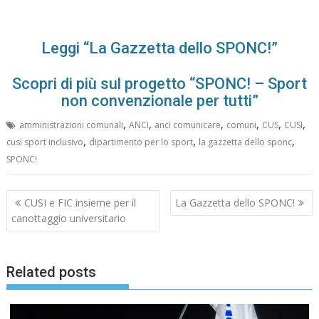
Leggi “La Gazzetta dello SPONC!”
Scopri di più sul progetto “SPONC! – Sport
non convenzionale per tutti”
,
,
,
,
,
,
amministrazioni comunali
ANCI
anci comunicare
comuni
CUS
CUSI
,
,
,
cusi sport inclusivo
dipartimento per lo sport
la gazzetta dello sponc
SPONC!
Navigazione
CUSI e FIC insieme per il
La Gazzetta dello SPONC!
articoli
canottaggio universitario
Related posts