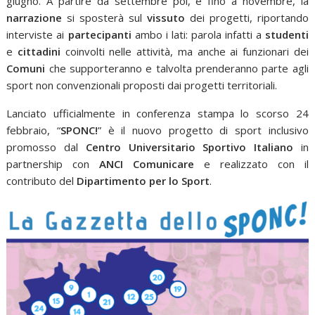
giugno. A partire da settembre poi, e fino a novembre, la
narrazione
si sposterà sul
vissuto
dei progetti, riportando
interviste ai
partecipanti
ambo i lati: parola infatti a
studenti
e
cittadini
coinvolti nelle attività, ma anche ai funzionari dei
Comuni
che supporteranno e talvolta prenderanno parte agli
sport non convenzionali proposti dai progetti territoriali.
Lanciato ufficialmente in conferenza stampa lo scorso 24
febbraio, “
SPONC!
” è il nuovo progetto di sport inclusivo
promosso dal
Centro Universitario Sportivo Italiano
in
partnership con
ANCI Comunicare
e realizzato con il
contributo del
Dipartimento per lo Sport
.