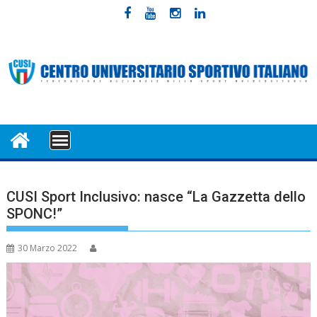
Skip
to
content
MENU
CUSI Sport Inclusivo: nasce “La Gazzetta dello
SPONC!”
30 Marzo 2022