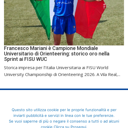
Francesco Mariani è Campione Mondiale
Universitario di Orienteering: storico oro nella
Sprint ai FISU WUC
Storica impresa per l’Italia Universitaria ai FISU World
University Championship di Orienteering 2026. A Vila Real,...
FederCUSI: Federazione Italiana dello Sport Universitario - Via
Questo sito utilizza cookie per le proprie funzionalità e per
Angelo Brofferio, 7 - 00195 Roma - C.F. 80109270589
inviarti pubblicità e servizi in linea con le tue preferenze.
Se vuoi saperne di più o negare il consenso a tutti o ad alcuni
cookie Clicca su Prosegui.