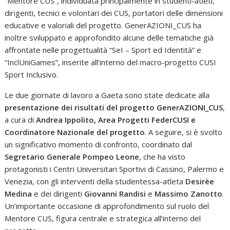
“Mentore CUS”, individuata principalmente in studenti-atleti,
dirigenti, tecnici e volontari dei CUS, portatori delle dimensioni
educative e valoriali del progetto. GenerAZIONI_CUS ha
inoltre sviluppato e approfondito alcune delle tematiche già
affrontate nelle progettualità “SeI – Sport ed Identità” e
“InclUniGames”, inserite all’interno del macro-progetto CUSI
Sport Inclusivo.
Le due giornate di lavoro a Gaeta sono state dedicate alla
presentazione dei risultati del progetto GenerAZIONI_CUS
,
a cura di
Andrea Ippolito, Area Progetti FederCUSI e
Coordinatore Nazionale del progetto
. A seguire, si è svolto
un significativo momento di confronto, coordinato dal
Segretario Generale Pompeo Leone
, che ha visto
protagonisti i Centri Universitari Sportivi di Cassino, Palermo e
Venezia, con gli interventi della studentessa-atleta
Desirèe
Medina
e dei dirigenti
Giovanni Randisi
e
Massimo Zanotto
.
Un’importante occasione di approfondimento sul ruolo del
Mentore CUS, figura centrale e strategica all’interno del