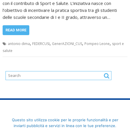
con il contributo di Sport e Salute. L’iniziativa nasce con
l’obiettivo di incentivare la pratica sportiva tra gli studenti
delle scuole secondarie di I e II grado, attraverso un…
READ MORE
,
,
,
,
antonio dima
FEDERCUSI
GenerAZIONI_CUS
Pompeo Leone
sport e
salute
FederCUSI: Federazione Italiana dello Sport Universitario - Via
Questo sito utilizza cookie per le proprie funzionalità e per
Angelo Brofferio, 7 - 00195 Roma - C.F. 80109270589
inviarti pubblicità e servizi in linea con le tue preferenze.