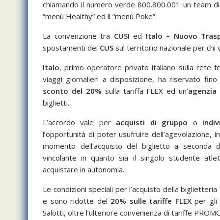
chiamando il numero verde 800.800.001 un team di e
“menù Healthy” ed il “menù Poke”.
La convenzione tra
CUSI
ed
Italo – Nuovo Trasp
spostamenti dei
CUS
sul territorio nazionale per chi 
Italo
, primo operatore privato italiano sulla rete f
viaggi giornalieri a disposizione, ha riservato fin
sconto del 20%
sulla tariffa FLEX ed un’
agenzia 
biglietti.
L’accordo vale per
acquisti di gruppo
o
indiv
l’opportunità di poter usufruire dell’agevolazione, 
momento dell’acquisto del biglietto a seconda
vincolante in quanto sia il singolo studente atlet
acquistare in autonomia.
Le condizioni speciali per l’acquisto della biglietteria
e sono ridotte del
20% sulle tariffe FLEX
per gli 
Salotti, oltre l’ulteriore convenienza di tariffe PROM