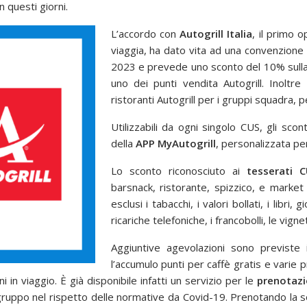
in questi giorni.
L’accordo con
Autogrill Italia
, il primo 
viaggia, ha dato vita ad una convenzione 
2023 e prevede uno sconto del 10% sulla
uno dei punti vendita Autogrill. Inoltr
ristoranti Autogrill per i gruppi squadra, 
Utilizzabili da ogni singolo CUS, gli scon
della
APP MyAutogrill
, personalizzata per
Lo sconto riconosciuto ai
tesserati C
barsnack, ristorante, spizzico, e market
esclusi i tabacchi, i valori bollati, i libri,
ricariche telefoniche, i francobolli, le vig
Aggiuntive agevolazioni sono previste 
l’accumulo punti per caffè gratis e varie 
i in viaggio. È già disponibile infatti un servizio per le
prenotazi
gruppo nel rispetto delle normative da Covid-19. Prenotando la s