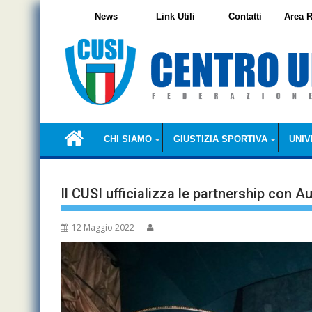
Skip
News
Link Utili
Contatti
Area R
to
content
CHI SIAMO
GIUSTIZIA SPORTIVA
UNIV
Il CUSI ufficializza le partnership con Au
12 Maggio 2022