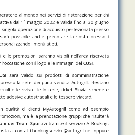
operatore al mondo nei servizi di ristorazione per chi
attiva dal 1° maggio 2022 e valida fino al 30 giugno
 singola operazione di acquisto perfezionata presso
e sarà possibile anche prenotare la sosta presso i
personalizzando i menù atleti.
ti e le promozioni saranno visibili nell’area riservata
 l’occasione con il logo e le immagini del
CUSI
.
USI
sarà valido sui prodotti di somministrazione
 presso la rete dei punti vendita Autogrill. Restano
 giornali e le riviste, le lotterie, ticket Bluvia, schede e
nette adesive autostradali e le tessere viacard.
in qualità di clienti MyAutogrill come ad esempio
promozioni, ma è la prenotazione gruppi che risulterà
oni dei Team Sportivi
tramite il servizio A-Booking,
osta ai contatti
bookingservice@autogrill.net
oppure