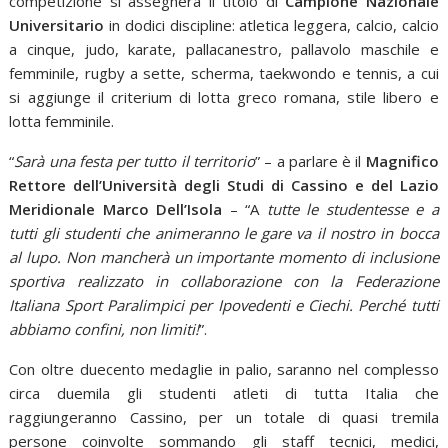
competizione si assegnerà il titolo di
Campione Nazionale
Universitario
in dodici discipline: atletica leggera, calcio, calcio
a cinque, judo, karate, pallacanestro, pallavolo maschile e
femminile, rugby a sette, scherma, taekwondo e tennis, a cui
si aggiunge il criterium di lotta greco romana, stile libero e
lotta femminile.
“
Sarà una festa per tutto il territorio
” – a parlare è il
Magnifico
Rettore dell’Università degli Studi di Cassino e del Lazio
Meridionale Marco Dell’Isola
– “A
tutte le studentesse e a
tutti gli studenti che animeranno le gare va il nostro in bocca
al lupo. Non mancherà un importante momento di inclusione
sportiva realizzato in collaborazione con la Federazione
Italiana Sport Paralimpici per Ipovedenti e Ciechi. Perché tutti
abbiamo confini, non limiti!
”.
Con oltre duecento medaglie in palio, saranno nel complesso
circa duemila gli studenti atleti di tutta Italia che
raggiungeranno Cassino, per un totale di quasi tremila
persone coinvolte sommando gli staff tecnici, medici,