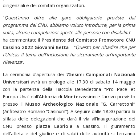
dirigenziali e dei comitati organizzatori.
“
Quest’anno oltre alle gare obbligatorie previste dal
programma dei CNU, abbiamo voluto introdurre, per la prima
volta, alcune competizioni aperte alle persone con disabilità
” –
ha commentato il
Presidente del Comitato Promotore CNU
Cassino 2022 Giovanni Betta
– “
Questo per ribadire che per
l’Unicas il tema dell’inclusione ha sicuramente un’importante
rilevanza
”.
La cerimonia d’apertura dei
75esimi Campionati Nazionali
Universitari
avrà un prologo alle 17.30 di sabato 14 maggio
con la partenza della Fiaccola Benedettina “Pro Pace et
Europa Una” dall’
Abbazia di Montecassino
e l’arrivo previsto
presso il
Museo Archeologico Nazionale “G. Carrettoni”
(Anfiteatro Romano “Casinum”). A seguire dalle 18.30 partirà la
sfilata delle delegazioni che darà il via all’inaugurazione dei
CNU presso
piazza Labriola
a Cassino. Il giuramento
dell’atleta e del giudice e di saluti delle autorità si terranno