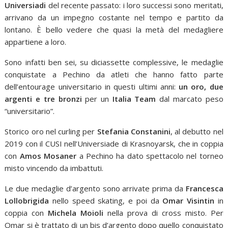
Universiadi
del recente passato: i loro successi sono meritati,
arrivano da un impegno costante nel tempo e partito da
lontano. È bello vedere che quasi la metà del medagliere
appartiene a loro.
Sono infatti ben sei, su diciassette complessive, le medaglie
conquistate a Pechino da atleti che hanno fatto parte
dell’entourage universitario in questi ultimi anni:
un oro, due
argenti e tre bronzi
per un
Italia Team
dal marcato peso
“universitario”.
Storico oro nel curling per
Stefania Constanini
, al debutto nel
2019 con il CUSI nell’Universiade di Krasnoyarsk, che in coppia
con
Amos Mosaner
a Pechino ha dato spettacolo nel torneo
misto vincendo da imbattuti.
Le due medaglie d’argento sono arrivate prima da
Francesca
Lollobrigida
nello speed skating, e poi da
Omar Visintin
in
coppia con
Michela Moioli
nella prova di cross misto. Per
Omar si è trattato di un bis d’argento dopo quello conquistato