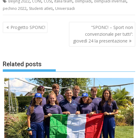
,
,
,
,
,
,
Beijing 2022
CONI
CUSI
italia team
olimpiadi
olimpiadi invernali
,
,
pechino 2022
Studenti atleti
Universiadi
Navigazione
Progetto SPONC!
“SPONC! – Sport non
articoli
convenzionale per tutti”:
giovedì 24 la presentazione
Related posts