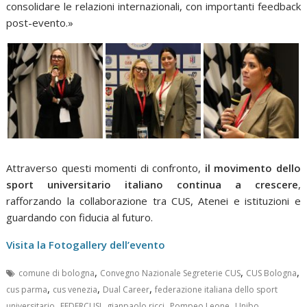
consolidare le relazioni internazionali, con importanti feedback
post-evento.»
Attraverso questi momenti di confronto,
il movimento dello
sport universitario italiano continua a crescere
,
rafforzando la collaborazione tra CUS, Atenei e istituzioni e
guardando con fiducia al futuro.
Visita la Fotogallery dell’evento
,
,
,
comune di bologna
Convegno Nazionale Segreterie CUS
CUS Bologna
,
,
,
cus parma
cus venezia
Dual Career
federazione italiana dello sport
,
,
,
,
,
universitario
FEDERCUSI
gianpaolo ricci
Pompeo Leone
Unibo