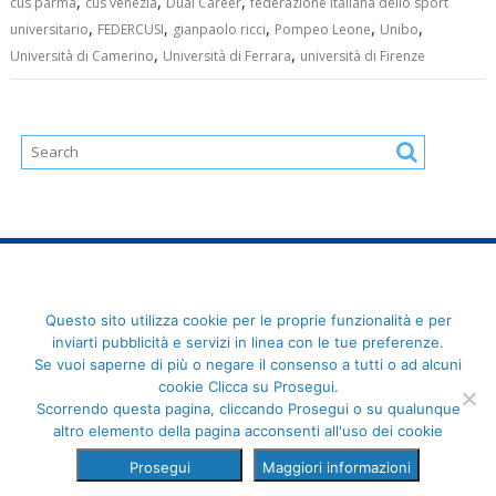
,
,
,
cus parma
cus venezia
Dual Career
federazione italiana dello sport
,
,
,
,
,
universitario
FEDERCUSI
gianpaolo ricci
Pompeo Leone
Unibo
,
,
Università di Camerino
Università di Ferrara
università di Firenze
FederCUSI: Federazione Italiana dello Sport Universitario - Via
Questo sito utilizza cookie per le proprie funzionalità e per
Angelo Brofferio, 7 - 00195 Roma - C.F. 80109270589
inviarti pubblicità e servizi in linea con le tue preferenze.
Se vuoi saperne di più o negare il consenso a tutti o ad alcuni
cookie Clicca su Prosegui.
Scorrendo questa pagina, cliccando Prosegui o su qualunque
altro elemento della pagina acconsenti all'uso dei cookie
Prosegui
Maggiori informazioni