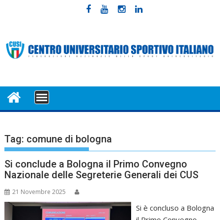
Skip
to
content
MENU
Tag:
comune di bologna
Si conclude a Bologna il Primo Convegno
Nazionale delle Segreterie Generali dei CUS
21 Novembre 2025
Si è concluso a Bologna
il Primo Convegno