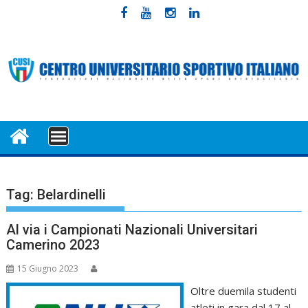
Skip
to
content
MENU
Tag:
Belardinelli
Al via i Campionati Nazionali Universitari
Camerino 2023
15 Giugno 2023
Oltre duemila studenti
atleti in gara dal 17 al