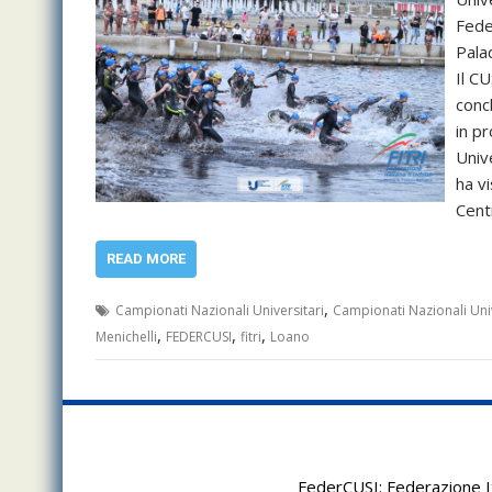
Fede
Palad
Il CU
conc
in p
Unive
ha v
Centr
READ MORE
,
Campionati Nazionali Universitari
Campionati Nazionali Univ
,
,
,
Menichelli
FEDERCUSI
fitri
Loano
FederCUSI: Federazione It