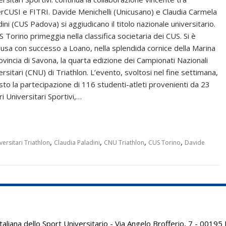
rCUSI e FITRI. Davide Menichelli (Unicusano) e Claudia Carmela
ini (CUS Padova) si aggiudicano il titolo nazionale universitario.
S Torino primeggia nella classifica societaria dei CUS. Si è
lusa con successo a Loano, nella splendida cornice della Marina
rovincia di Savona, la quarta edizione dei Campionati Nazionali
rsitari (CNU) di Triathlon. L’evento, svoltosi nel fine settimana,
isto la partecipazione di 116 studenti-atleti provenienti da 23
i Universitari Sportivi,…
,
,
,
,
ersitari Triathlon
Claudia Paladini
CNU Triathlon
CUS Torino
Davide
aliana dello Sport Universitario - Via Angelo Brofferio, 7 - 001