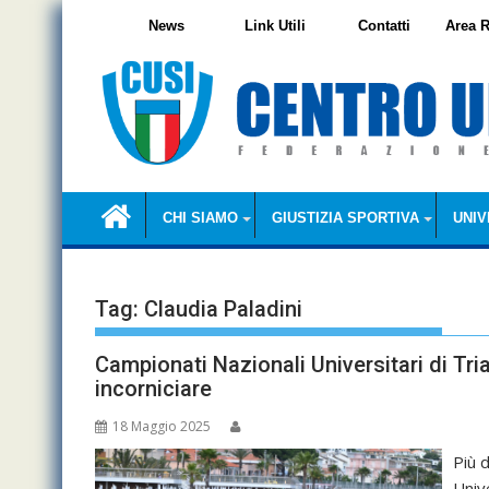
Skip
News
Link Utili
Contatti
Area R
to
content
CHI SIAMO
GIUSTIZIA SPORTIVA
UNIV
Tag:
Claudia Paladini
Campionati Nazionali Universitari di Tr
incorniciare
18 Maggio 2025
Più d
Unive