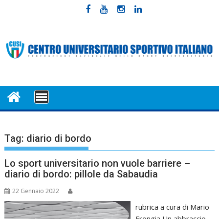
Skip
to
content
MENU
Tag:
diario di bordo
Lo sport universitario non vuole barriere –
diario di bordo: pillole da Sabaudia
22 Gennaio 2022
rubrica a cura di Mario
Frongia Un abbraccio