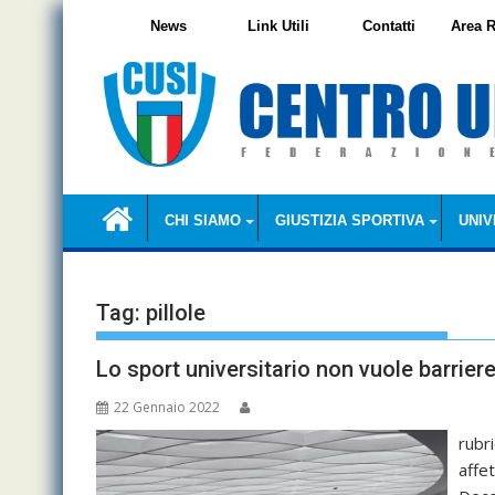
Skip
News
Link Utili
Contatti
Area R
to
content
CHI SIAMO
GIUSTIZIA SPORTIVA
UNIV
Tag:
pillole
Lo sport universitario non vuole barriere
22 Gennaio 2022
rubr
affe