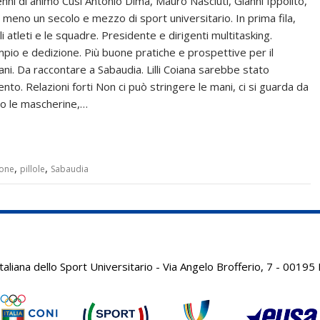
nni di animo Cusi Antonio Dima, Mauro Nasciuti, Gianni Ippolito,
o meno un secolo e mezzo di sport universitario. In prima fila,
li atleti e le squadre. Presidente e dirigenti multitasking.
pio e dedizione. Più buone pratiche e prospettive per il
ni. Da raccontare a Sabaudia. Lilli Coiana sarebbe stato
nto. Relazioni forti Non ci può stringere le mani, ci si guarda da
ro le mascherine,…
,
,
ione
pillole
Sabaudia
aliana dello Sport Universitario - Via Angelo Brofferio, 7 - 001