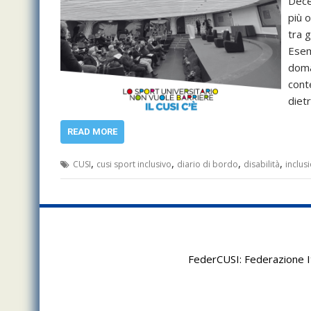
Dece
più 
tra g
Esem
doma
conte
diet
READ MORE
,
,
,
,
CUSI
cusi sport inclusivo
diario di bordo
disabilità
inclus
FederCUSI: Federazione It