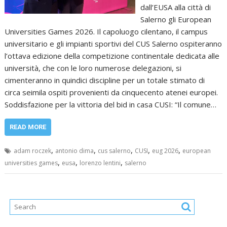
dall’EUSA alla città di
Salerno gli European
Universities Games 2026. Il capoluogo cilentano, il campus
universitario e gli impianti sportivi del CUS Salerno ospiteranno
l’ottava edizione della competizione continentale dedicata alle
università, che con le loro numerose delegazioni, si
cimenteranno in quindici discipline per un totale stimato di
circa seimila ospiti provenienti da cinquecento atenei europei.
Soddisfazione per la vittoria del bid in casa CUSI: “Il comune…
READ MORE
,
,
,
,
,
adam roczek
antonio dima
cus salerno
CUSI
eug 2026
european
,
,
,
universities games
eusa
lorenzo lentini
salerno