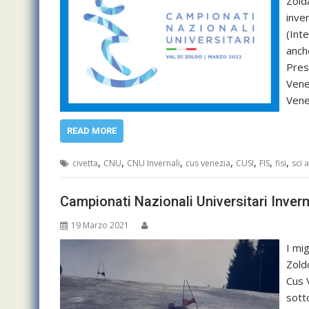
Zold
inver
(Int
anch
Presi
Vene
Vene
READ MORE
,
,
,
,
,
,
,
civetta
CNU
CNU Invernali
cus venezia
CUSI
FIS
fisi
sci 
Campionati Nazionali Universitari Invern
19 Marzo 2021
I mig
Zold
Cus 
sott