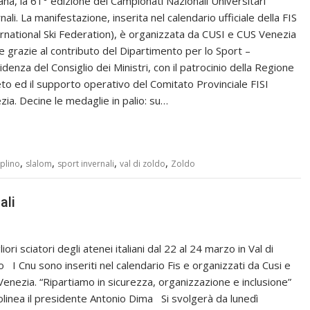
ana, la 61° edizione dei Campionati Nazionali Universitari
nali. La manifestazione, inserita nel calendario ufficiale della FIS
ernational Ski Federation), è organizzata da CUSI e CUS Venezia
e grazie al contributo del Dipartimento per lo Sport –
denza del Consiglio dei Ministri, con il patrocinio della Regione
to ed il supporto operativo del Comitato Provinciale FISI
zia. Decine le medaglie in palio: su…
,
,
,
,
aplino
slalom
sport invernali
val di zoldo
Zoldo
ali
liori sciatori degli atenei italiani dal 22 al 24 marzo in Val di
o I Cnu sono inseriti nel calendario Fis e organizzati da Cusi e
Venezia. “Ripartiamo in sicurezza, organizzazione e inclusione”
olinea il presidente Antonio Dima Si svolgerà da lunedì