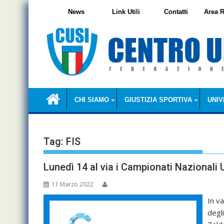
Skip
News
Link Utili
Contatti
Area R
to
content
CHI SIAMO
GIUSTIZIA SPORTIVA
UNIV
Tag:
FIS
Lunedì 14 al via i Campionati Nazionali U
11 Marzo 2022
In va
degl