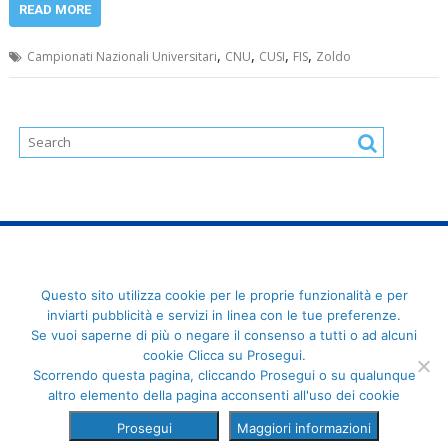
READ MORE
,
,
,
,
Campionati Nazionali Universitari
CNU
CUSI
FIS
Zoldo
FederCUSI: Federazione Italiana dello Sport Universitario - Via
Questo sito utilizza cookie per le proprie funzionalità e per
Angelo Brofferio, 7 - 00195 Roma - C.F. 80109270589
inviarti pubblicità e servizi in linea con le tue preferenze.
Se vuoi saperne di più o negare il consenso a tutti o ad alcuni
cookie Clicca su Prosegui.
Scorrendo questa pagina, cliccando Prosegui o su qualunque
altro elemento della pagina acconsenti all'uso dei cookie
Prosegui
Maggiori informazioni