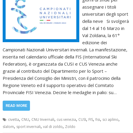
assegnare i titoli
universitari degli sport
della neve Si svolgerà
dal 14 al 16 Marzo in
Val Zoldana, la 61°
edizione dei
Campionati Nazionali Universitari invernali. La manifestazione,
inserita nel calendario ufficiale della FIS (International Ski
Federation), è organizzata da CUSI e CUS Venezia anche
grazie al contributo del Dipartimento per lo Sport –
Presidenza del Consiglio dei Ministri, con il patrocinio della
Regione Veneto ed il supporto operativo del Comitato
Provinciale FISI Venezia. Decine le medaglie in palio: su…
READ MORE
,
,
,
,
,
,
,
,
civetta
CNU
CNU Invernali
cus venezia
CUSI
FIS
fisi
sci aplino
,
,
,
slalom
sport invernali
val di zoldo
Zoldo