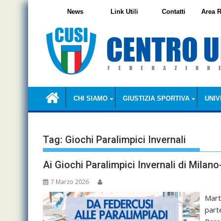
Skip
News
Link Utili
Contatti
Area R
to
content
CHI SIAMO
GIUSTIZIA SPORTIVA
UNIV
Tag:
Giochi Paralimpici Invernali
Ai Giochi Paralimpici Invernali di Mila
7 Marzo 2026
Mart
part