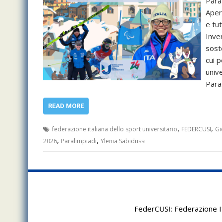
Para
Apert
e tu
Inve
soste
cui p
univ
Par
READ MORE
,
,
federazione italiana dello sport universitario
FEDERCUSI
Gi
,
,
2026
Paralimpiadi
Ylenia Sabidussi
FederCUSI: Federazione It