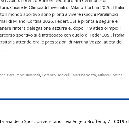
 Sci Alpino. Lorenzo Bonicelli tedoforo alla Cerimonia di
ura. Chiuse le Olimpiadi Invernali di Milano-Cortina 2026, l’Italia
tto il mondo sportivo sono pronti a vivere i Giochi Paralimpici
rnali di Milano-Cortina 2026. FederCUSI è pronta a seguire e
nere l’intera delegazione azzurra e, dopo i 19 atleti olimpici il
ercorso sportivo si è intrecciato con quello di FederCUSI, l’Italia
ersitaria attende ora le prestazioni di Martina Vozza, atleta del
a…
,
,
,
ochi Paralimpici Invernali
Lorenzo Bonicelli
Martina Vozza
Milano-Cortina
aliana dello Sport Universitario - Via Angelo Brofferio, 7 - 001