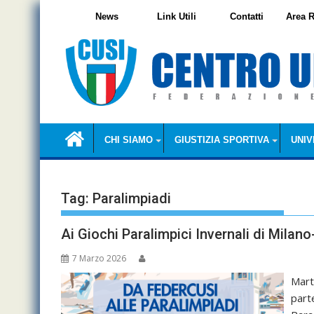
Skip
News
Link Utili
Contatti
Area R
to
content
CHI SIAMO
GIUSTIZIA SPORTIVA
UNIV
Tag:
Paralimpiadi
Ai Giochi Paralimpici Invernali di Mila
7 Marzo 2026
Mart
part