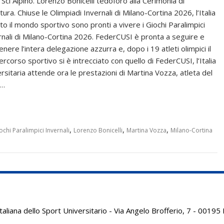
 Sci Alpino. Lorenzo Bonicelli tedoforo alla Cerimonia di
ura. Chiuse le Olimpiadi Invernali di Milano-Cortina 2026, l’Italia
tto il mondo sportivo sono pronti a vivere i Giochi Paralimpici
rnali di Milano-Cortina 2026. FederCUSI è pronta a seguire e
nere l’intera delegazione azzurra e, dopo i 19 atleti olimpici il
ercorso sportivo si è intrecciato con quello di FederCUSI, l’Italia
ersitaria attende ora le prestazioni di Martina Vozza, atleta del
a…
,
,
,
ochi Paralimpici Invernali
Lorenzo Bonicelli
Martina Vozza
Milano-Cortina
aliana dello Sport Universitario - Via Angelo Brofferio, 7 - 001