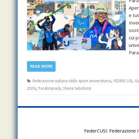
Para
Apert
e tu
Inve
soste
cui p
univ
Par
READ MORE
,
,
federazione italiana dello sport universitario
FEDERCUSI
Gi
,
,
2026
Paralimpiadi
Ylenia Sabidussi
FederCUSI: Federazione It