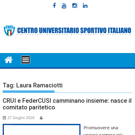
Skip
to
content
MENU
Tag:
Laura Ramaciotti
CRUI e FederCUSI camminano insieme: nasce il
comitato paritetico
27 Giugno 2026
Promuovere una
visione sempre più