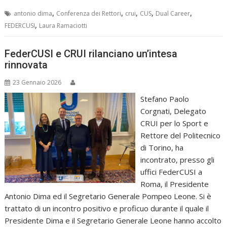
,
,
,
,
,
antonio dima
Conferenza dei Rettori
crui
CUS
Dual Career
,
FEDERCUSI
Laura Ramaciotti
FederCUSI e CRUI rilanciano un’intesa
rinnovata
23 Gennaio 2026
Stefano Paolo
Corgnati, Delegato
CRUI per lo Sport e
Rettore del Politecnico
di Torino, ha
incontrato, presso gli
uffici FederCUSI a
Roma, il Presidente
Antonio Dima ed il Segretario Generale Pompeo Leone. Si è
trattato di un incontro positivo e proficuo durante il quale il
Presidente Dima e il Segretario Generale Leone hanno accolto