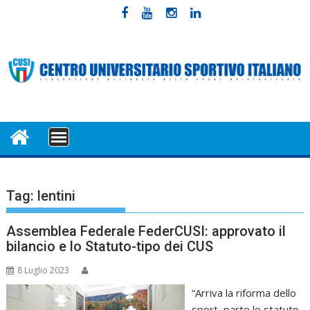
Skip
to
content
MENU
Tag:
lentini
Assemblea Federale FederCUSI: approvato il
bilancio e lo Statuto-tipo dei CUS
8 Luglio 2023
“Arriva la riforma dello
sport, parte lo statuto-