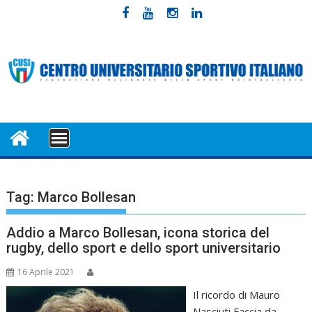
Skip
to
content
MENU
Tag:
Marco Bollesan
Addio a Marco Bollesan, icona storica del
rugby, dello sport e dello sport universitario
16 Aprile 2021
Il ricordo di Mauro
Nasciuti Faccia da