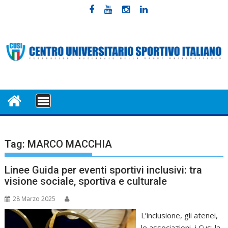
Skip
to
content
MENU
Tag:
MARCO MACCHIA
Linee Guida per eventi sportivi inclusivi: tra
visione sociale, sportiva e culturale
28 Marzo 2025
L’inclusione, gli atenei,
le associazioni, i Cus: la