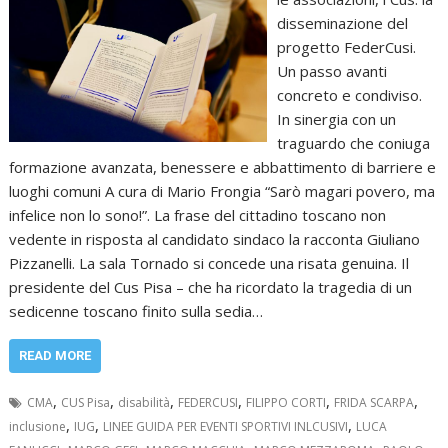
disseminazione del
progetto FederCusi.
Un passo avanti
concreto e condiviso.
In sinergia con un
traguardo che coniuga
formazione avanzata, benessere e abbattimento di barriere e
luoghi comuni A cura di Mario Frongia “Sarò magari povero, ma
infelice non lo sono!”. La frase del cittadino toscano non
vedente in risposta al candidato sindaco la racconta Giuliano
Pizzanelli. La sala Tornado si concede una risata genuina. Il
presidente del Cus Pisa – che ha ricordato la tragedia di un
sedicenne toscano finito sulla sedia…
READ MORE
,
,
,
,
,
,
CMA
CUS Pisa
disabilità
FEDERCUSI
FILIPPO CORTI
FRIDA SCARPA
,
,
,
inclusione
IUG
LINEE GUIDA PER EVENTI SPORTIVI INLCUSIVI
LUCA