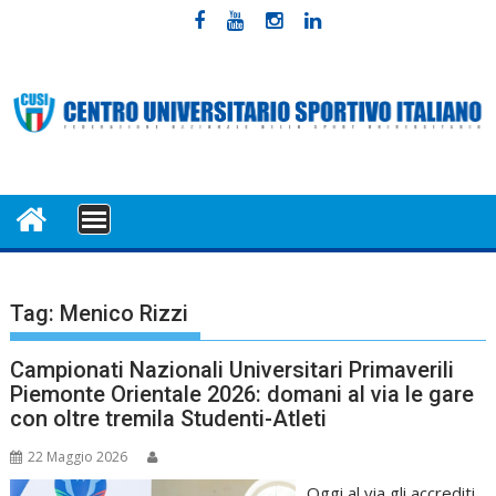
Skip
to
content
MENU
Tag:
Menico Rizzi
Campionati Nazionali Universitari Primaverili
Piemonte Orientale 2026: domani al via le gare
con oltre tremila Studenti-Atleti
22 Maggio 2026
Oggi al via gli accrediti