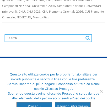
Alice Cometti
antonio dima
Campionati Nazionali Universitari
,
Campionati Nazionali Universitari 2026
campionati nazionali universitari
,
,
,
,
primaverili
CNU
CNU 2026
CNU Piemonte Orientale 2026
CUS Piemonte
,
,
Orientale
FEDERCUSI
Menico Rizzi
FederCUSI: Federazione Italiana dello Sport Universitario - Via
Questo sito utilizza cookie per le proprie funzionalità e per
Angelo Brofferio, 7 - 00195 Roma - C.F. 80109270589
inviarti pubblicità e servizi in linea con le tue preferenze.
Se vuoi saperne di più o negare il consenso a tutti o ad alcuni
cookie Clicca su Prosegui.
Scorrendo questa pagina, cliccando Prosegui o su qualunque
altro elemento della pagina acconsenti all'uso dei cookie
Prosegui
Maggiori informazioni