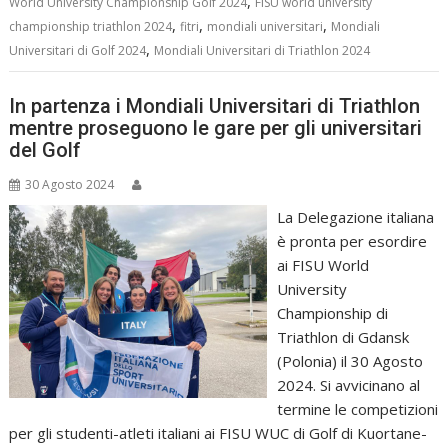
,
World University Championship Golf 2024
FISU world university
,
,
,
championship triathlon 2024
fitri
mondiali universitari
Mondiali
,
Universitari di Golf 2024
Mondiali Universitari di Triathlon 2024
In partenza i Mondiali Universitari di Triathlon
mentre proseguono le gare per gli universitari
del Golf
30 Agosto 2024
La Delegazione italiana
è pronta per esordire
ai FISU World
University
Championship di
Triathlon di Gdansk
(Polonia) il 30 Agosto
2024. Si avvicinano al
termine le competizioni
per gli studenti-atleti italiani ai FISU WUC di Golf di Kuortane-