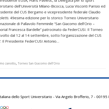
presidente EUSA, Haris Pavletic, la Delegata per lo Sport
ersitario dell’Università Milano-Bicocca, Lucia Visconti Parisio ed
residente del CUS Bergamo e vicepresidente federale Claudio
oletti. 49esima edizione per lo storico Torneo Universitario
rnazionale di Pallavolo Femminile “San Giacomo dell’Orio –
rial Francesca Bardelle” patrocinato da FederCUSI. Il Torneo
 svolto dal 12 al 14 settembre, sotto l’organizzazione del CUS
AV. Il Presidente FederCUSI Antonio…
,
mo zanotto
Torneo San Giacomo dell'Orio
aliana dello Sport Universitario - Via Angelo Brofferio, 7 - 001