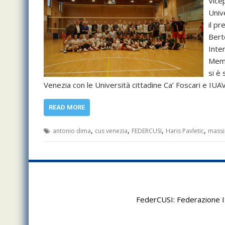
Vice
Univ
il p
Bert
Inte
Memo
si è
Venezia con le Università cittadine Ca’ Foscari e IU
READ MORE
,
,
,
,
antonio dima
cus venezia
FEDERCUSI
Haris Pavletic
massi
FederCUSI: Federazione It