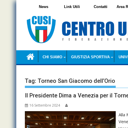
Skip
News
Link Utili
Contatti
Area R
to
content
CHI SIAMO
GIUSTIZIA SPORTIVA
UNIV
Tag:
Torneo San Giacomo dell’Orio
Il Presidente Dima a Venezia per il Torn
16 Settembre 2024
Alla
Vene