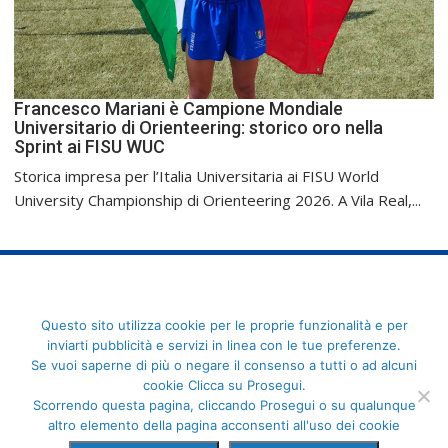
Francesco Mariani è Campione Mondiale
Universitario di Orienteering: storico oro nella
Sprint ai FISU WUC
Storica impresa per l’Italia Universitaria ai FISU World
University Championship di Orienteering 2026. A Vila Real,...
FederCUSI: Federazione Italiana dello Sport Universitario - Via
Questo sito utilizza cookie per le proprie funzionalità e per
Angelo Brofferio, 7 - 00195 Roma - C.F. 80109270589
inviarti pubblicità e servizi in linea con le tue preferenze.
Se vuoi saperne di più o negare il consenso a tutti o ad alcuni
cookie Clicca su Prosegui.
Scorrendo questa pagina, cliccando Prosegui o su qualunque
altro elemento della pagina acconsenti all'uso dei cookie