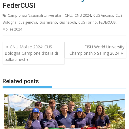
FederCUSI
,
,
,
,
Campionati Nazionali Universitari
CNU
CNU 2024
CUS Ancona
CUS
,
,
,
,
,
,
Bologna
cus genova
cus milano
cus napoli
CUS Torino
FEDERCUSI
Molise 2024
Navigazione
CNU Molise 2024: CUS
FISU World University
articoli
Bologna Campione d’Italia di
Championship Sailing 2024
pallacanestro
Related posts