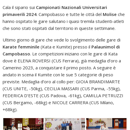
Cala il sipario sui
Campionati Nazionali Universitari
primaverili 2024
. Campobasso e tutte le città del
Molise
che
hanno ospitato le gare salutano i quasi tremila studenti-atleti
che sono stati ospitati dal territorio in queste settimane.
Ultimo giorno di gare che vede lo svolgimento delle gare di
Karate femminile
(Kata e Kumite) presso il
Palaunimol di
Campobasso
. Le competizioni iniziano con le gare di Kata
dove è ELENA ROVERSI (CUS Ferrara), già medaglia d’oro a
Camerino 2023, a conquistare il primo posto. A seguire è
andato in scena il Kumite con le sue 5 categorie di peso
previste. Medaglia d’oro al collo per: GIOIA BRANDIMARTE
(CUS UNITE, -50kg), CECILIA MASSARI (CUS Parma, -55kg),
FEDERICA D’ESTE (CUS Padova, -61kg), CAMILLA PETRUZZI
(CUS Bergamo, -68kg) e NICOLE CARRERA (CUS Milano,
+68kg).