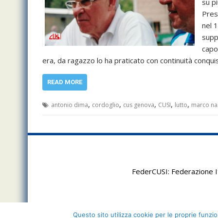
su pi
Pres
nel 
supp
capo
era, da ragazzo lo ha praticato con continuità conq
READ MORE
,
,
,
,
,
antonio dima
cordoglio
cus genova
CUSI
lutto
marco nas
FederCUSI: Federazione It
Questo sito utilizza cookie per le proprie funzion