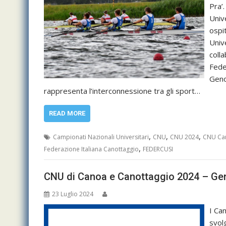
Pra’
Univ
ospi
Univ
coll
Fede
Geno
rappresenta l’interconnessione tra gli sport…
READ MORE
,
,
,
Campionati Nazionali Universitari
CNU
CNU 2024
CNU Can
,
Federazione Italiana Canottaggio
FEDERCUSI
CNU di Canoa e Canottaggio 2024 – Ge
23 Luglio 2024
I Ca
svol