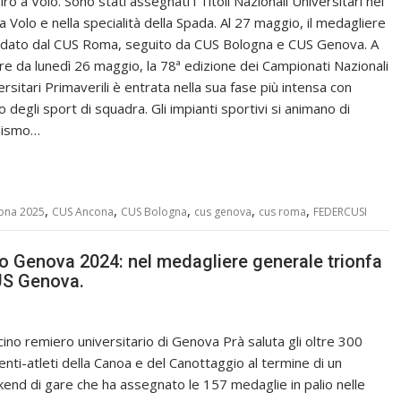
iro a Volo. Sono stati assegnati i Titoli Nazionali Universitari nel
a Volo e nella specialità della Spada. Al 27 maggio, il medagliere
idato dal CUS Roma, seguito da CUS Bologna e CUS Genova. A
ire da lunedì 26 maggio, la 78ª edizione dei Campionati Nazionali
ersitari Primaverili è entrata nella sua fase più intensa con
zio degli sport di squadra. Gli impianti sportivi si animano di
nismo…
,
,
,
,
,
ona 2025
CUS Ancona
CUS Bologna
cus genova
cus roma
FEDERCUSI
 Genova 2024: nel medagliere generale trionfa
US Genova.
acino remiero universitario di Genova Prà saluta gli oltre 300
enti-atleti della Canoa e del Canottaggio al termine di un
end di gare che ha assegnato le 157 medaglie in palio nelle