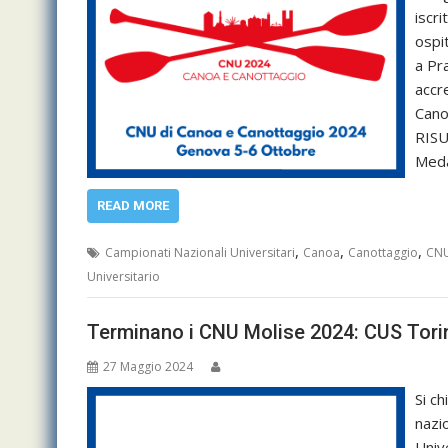
iscr
ospi
a Pra
accr
Cano
RISU
Meda
READ MORE
,
,
,
Campionati Nazionali Universitari
Canoa
Canottaggio
CN
Universitario
Terminano i CNU Molise 2024: CUS Torin
27 Maggio 2024
Si ch
nazi
Univ