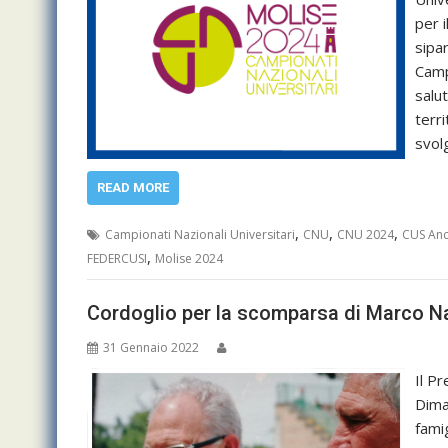
per 
sipa
Camp
salut
terr
svol
READ MORE
,
,
,
Campionati Nazionali Universitari
CNU
CNU 2024
CUS An
,
FEDERCUSI
Molise 2024
Cordoglio per la scomparsa di Marco Na
31 Gennaio 2022
Il P
Dima 
fami