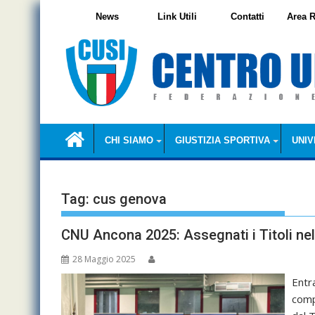
Skip
News
Link Utili
Contatti
Area R
to
content
CHI SIAMO
GIUSTIZIA SPORTIVA
UNIV
Tag:
cus genova
CNU Ancona 2025: Assegnati i Titoli nel
28 Maggio 2025
Entra
comp