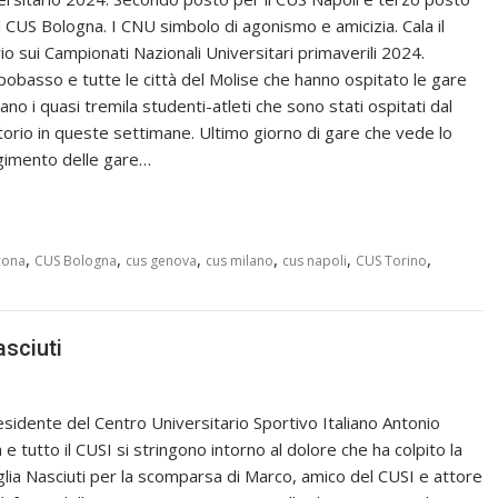
il CUS Bologna. I CNU simbolo di agonismo e amicizia. Cala il
rio sui Campionati Nazionali Universitari primaverili 2024.
obasso e tutte le città del Molise che hanno ospitato le gare
ano i quasi tremila studenti-atleti che sono stati ospitati dal
itorio in queste settimane. Ultimo giorno di gare che vede lo
gimento delle gare…
,
,
,
,
,
,
cona
CUS Bologna
cus genova
cus milano
cus napoli
CUS Torino
sciuti
residente del Centro Universitario Sportivo Italiano Antonio
e tutto il CUSI si stringono intorno al dolore che ha colpito la
glia Nasciuti per la scomparsa di Marco, amico del CUSI e attore