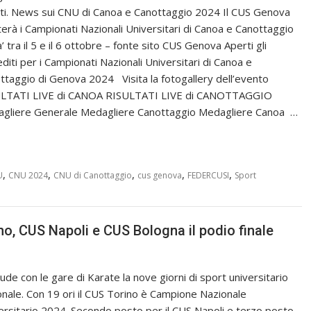
itti. News sui CNU di Canoa e Canottaggio 2024 Il CUS Genova
terà i Campionati Nazionali Universitari di Canoa e Canottaggio
’ tra il 5 e il 6 ottobre – fonte sito CUS Genova Aperti gli
editi per i Campionati Nazionali Universitari di Canoa e
ttaggio di Genova 2024 Visita la fotogallery dell’evento
LTATI LIVE di CANOA RISULTATI LIVE di CANOTTAGGIO
gliere Generale Medagliere Canottaggio Medagliere Canoa …
,
,
,
,
,
U
CNU 2024
CNU di Canottaggio
cus genova
FEDERCUSI
Sport
o, CUS Napoli e CUS Bologna il podio finale
iude con le gare di Karate la nove giorni di sport universitario
onale. Con 19 ori il CUS Torino è Campione Nazionale
ersitario 2024. Secondo posto per il CUS Napoli e terzo posto