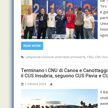
dal T
Tiro 
è gu
part
Univ
l’ini
ago
READ MORE
,
,
campionati nazionali universitari primaverili
CNU
CNU Anc
Terminano i CNU di Canoa e Canottaggio
il CUS Insubria, seguono CUS Pavia e C
7 Ottobre 2024
Il B
stud
week