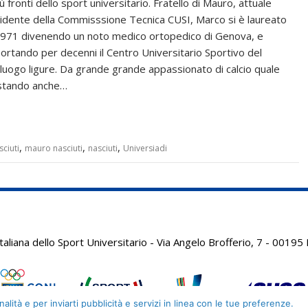
ù fronti dello sport universitario. Fratello di Mauro, attuale
idente della Commisssione Tecnica CUSI, Marco si è laureato
1971 divenendo un noto medico ortopedico di Genova, e
ortando per decenni il Centro Universitario Sportivo del
luogo ligure. Da grande grande appassionato di calcio quale
uistando anche…
,
,
,
ciuti
mauro nasciuti
nasciuti
Universiadi
aliana dello Sport Universitario - Via Angelo Brofferio, 7 - 001
alità e per inviarti pubblicità e servizi in linea con le tue preferenze.