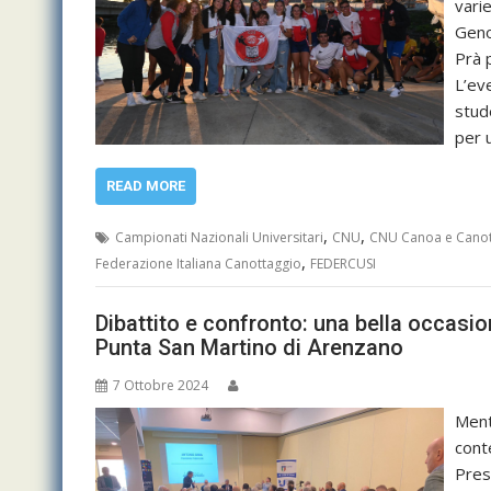
vari
Geno
Prà 
L’ev
stude
per 
READ MORE
,
,
Campionati Nazionali Universitari
CNU
CNU Canoa e Canot
,
Federazione Italiana Canottaggio
FEDERCUSI
Dibattito e confronto: una bella occasion
Punta San Martino di Arenzano
7 Ottobre 2024
Mentr
cont
Pres