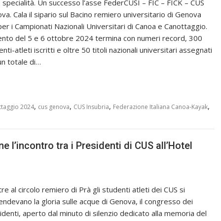
e specialità. Un successo l’asse FederCUSI – FIC – FICK – CUS
va. Cala il sipario sul Bacino remiero universitario di Genova
per i Campionati Nazionali Universitari di Canoa e Canottaggio.
ento del 5 e 6 ottobre 2024 termina con numeri record, 300
nti-atleti iscritti e oltre 50 titoli nazionali universitari assegnati
un totale di…
,
,
,
,
taggio 2024
cus genova
CUS Insubria
Federazione Italiana Canoa-Kayak
e l’incontro tra i Presidenti di CUS all’Hotel
e al circolo remiero di Prà gli studenti atleti dei CUS si
endevano la gloria sulle acque di Genova, il congresso dei
identi, aperto dal minuto di silenzio dedicato alla memoria del