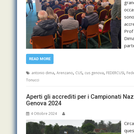
gran
occa
sono
accr
Prof
Dima
part
READ MORE
,
,
,
,
,
antonio dima
Arenzano
CUS
cus genova
FEDERCUSI
Fede
Tonucci
Aperti gli accrediti per i Campionati Na
Genova 2024
4 Ottobre 2024
Circ
ques