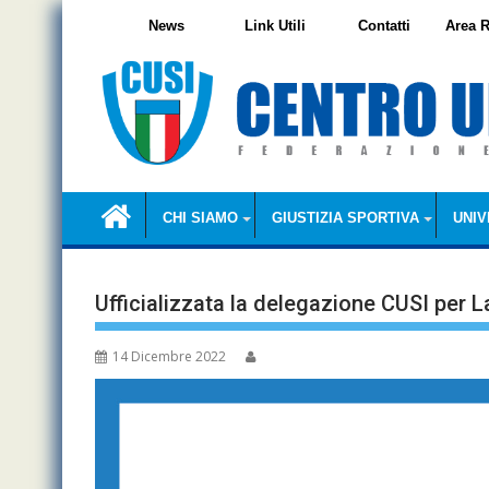
Skip
News
Link Utili
Contatti
Area R
to
content
CHI SIAMO
GIUSTIZIA SPORTIVA
UNIV
Ufficializzata la delegazione CUSI per 
14 Dicembre 2022