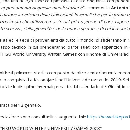
ia, con una delegazione complessiva di oltre cinquanta component
mo appuntamento di questa manifestazione”
– commenta
Antonio
l’edizione americana delle Universiadi Invernali che per la prima v
’arma in più che utilizzeremo sin dal primo giorno di gare: rappres
a freschezza, della gioventù e delle buone speranze di cui il mond
a atleti e tecnici
provenienti da tutto il mondo: si sfideranno in 13 
tasso tecnico in cui prenderanno parte atleti con apparizioni i
ti i FISU World University Winter Games con il nome di Universiad
nfoltire il palmares storico composto da oltre centocinquanta medag
nzo conquistati a Krasnojarsk nell’Universiade russa del 2019. Sei d
totale le discipline invernali previste dal calendario dei Giochi, in c
serata del 12 gennaio.
ifestazione sono consultabili al seguente link:
https://www.lakepla
I “FISU WORLD WINTER UNIVERSITY GAMES 2023”