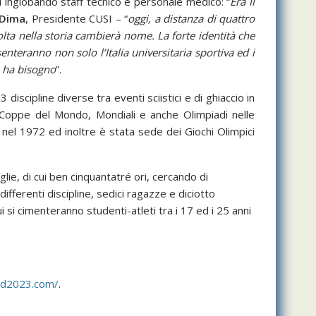
i inglobando staff tecnico e personale medico: “
Era il
 Dima
, Presidente CUSI – “
oggi, a distanza di quattro
olta nella storia cambierà nome. La forte identità che
enteranno non solo l’Italia universitaria sportiva ed i
o ha bisogno
”.
discipline diverse tra eventi sciistici e di ghiaccio in
n Coppe del Mondo, Mondiali e anche Olimpiadi nelle
i nel 1972 ed inoltre è stata sede dei Giochi Olimpici
lie, di cui ben cinquantatré ori, cercando di
ifferenti discipline, sedici ragazze e diciotto
ui si cimenteranno studenti-atleti tra i 17 ed i 25 anni
cid2023.com/
.