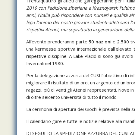
Trentaquattro gli atleti che gareggeranno per l’Ital
2019 con l’edizione siberiana a Krasnoyarsk l’ulti
anni,
l’Italia può rispondere con numeri e qualità al
lega l’animo dei nostri giovani studenti-atleti sarà l
rispettivi Atenei, ma soprattutto la generazione dell
All’evento prenderanno parte
50 nazioni
e
2.500 tr
una kermesse sportiva internazionale dall’elevato 
rispettive discipline. A Lake Placid si sono già svol
Invernali nel 1980.
Per la delegazione azzurra del CUSI l’obiettivo di ri
migliorare il risultato di un oro, un argento ed un bro
ragazzi, più di venti gli Atenei rappresentati. Nove in 
di oltre seicento università di tutto il mondo.
La cerimonia di apertura dei Giochi è prevista nella 
Il calendario gare e tutte le notizie relative alla man
DI SEGUITO LA SPEDIZIONE AZZURRA DEL CUSI A