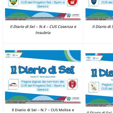
Il Diario di SeI – N.4 – CUS Cosenza e
Il Diario di
Insubria
Il Diario di SeI – N.7 – CUS Molise e
Il Diario di Se