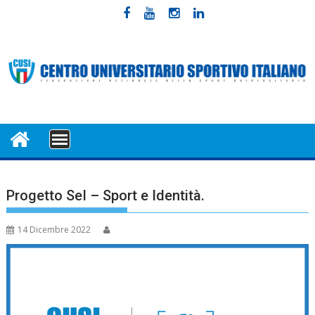
Skip
to
content
MENU
Progetto SeI – Sport e Identità.
14 Dicembre 2022