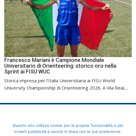
Francesco Mariani è Campione Mondiale
Universitario di Orienteering: storico oro nella
Sprint ai FISU WUC
Storica impresa per l’Italia Universitaria ai FISU World
University Championship di Orienteering 2026. A Vila Real,...
FederCUSI: Federazione Italiana dello Sport Universitario - Via
Questo sito utilizza cookie per le proprie funzionalità e per
Angelo Brofferio, 7 - 00195 Roma - C.F. 80109270589
inviarti pubblicità e servizi in linea con le tue preferenze.