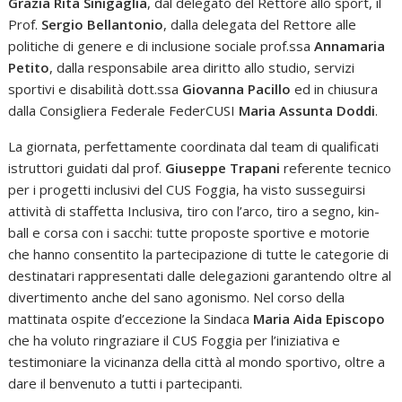
Grazia Rita Sinigaglia
, dal delegato del Rettore allo sport, il
Prof.
Sergio Bellantonio
, dalla delegata del Rettore alle
politiche di genere e di inclusione sociale prof.ssa
Annamaria
Petito
, dalla responsabile area diritto allo studio, servizi
sportivi e disabilità dott.ssa
Giovanna Pacillo
ed in chiusura
dalla Consigliera Federale FederCUSI
Maria Assunta Doddi
.
La giornata, perfettamente coordinata dal team di qualificati
istruttori guidati dal prof.
Giuseppe Trapani
referente tecnico
per i progetti inclusivi del CUS Foggia, ha visto susseguirsi
attività di staffetta Inclusiva, tiro con l’arco, tiro a segno, kin-
ball e corsa con i sacchi: tutte proposte sportive e motorie
che hanno consentito la partecipazione di tutte le categorie di
destinatari rappresentati dalle delegazioni garantendo oltre al
divertimento anche del sano agonismo. Nel corso della
mattinata ospite d’eccezione la Sindaca
Maria Aida Episcopo
che ha voluto ringraziare il CUS Foggia per l’iniziativa e
testimoniare la vicinanza della città al mondo sportivo, oltre a
dare il benvenuto a tutti i partecipanti.