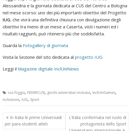
Alessandria e la giornata dedicata ai CUS del Centro a Bologna
nel mese scorso: uno dei più importanti obiettivi del Progetto
IUG
, che vivrà una definitiva chiusura con divulgazione degli
obiettivi tra meno di un mese a Caserta, visti i numeri ed i
risultati raggiunti, può ritenersi più che soddisfatta.
Guarda la
Fotogallery di giornata
Visita la Sezione del sito dedicata al
progetto IUG
Leggi il
Magazine digitale InclUniNews
,
,
,
,
cus foggia
FEDERCUSI
giochi universitari inclusivi
InclUniGames
,
,
inclusione
IUG
Sport
Navigazione
In Italia le prime Universiadi
L’Italia confermata nel ruolo di
articoli
per para-studenti atleti
protagonista dello Sport
Universitario Internazionale