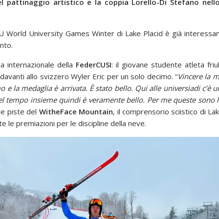
 pattinaggio artistico e la coppia Lorello-Di Stefano nell
 FISU World University Games Winter di Lake Placid è già interessa
nto.
a internazionale della
FederCUSI
: il giovane studente atleta f
 davanti allo svizzero Wyler Eric per un solo decimo. “
Vincere la m
e la medaglia è arrivata. È stato bello. Qui alle universiadi c’è un c
del tempo insieme quindi è veramente bello. Per me queste sono 
lle piste del
WitheFace Mountain
, il comprensorio sciistico di L
e le premiazioni per le discipline della neve.