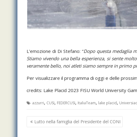
L’emozione di Di Stefano: “
Dopo questa medaglia mi s
Stiamo vivendo una bella esperienza, si sente
molto l
veramente bello, noi atleti siamo sempre in primo pia
Per visualizzare il programma di oggi e delle prossim
credits: Lake Placid 2023 FISU World University Ga
,
,
,
,
,
azzurri
CUSI
FEDERCUSI
ItaliaTeam
lake placid
Universia
Navigazione
Lutto nella famiglia del Presidente del CONI
articoli