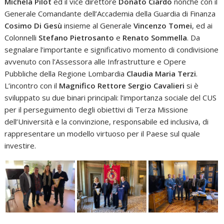
Michela Pilot
ed il vice direttore
Donato Ciardo
nonché con il
Generale Comandante dell’Accademia della Guardia di Finanza
Cosimo Di Gesù
insieme al Generale
Vincenzo Tomei
, ed ai
Colonnelli
Stefano Pietrosanto
e
Renato Sommella
.
Da
segnalare l’importante e significativo momento di condivisione
avvenuto con l’Assessora alle Infrastrutture e Opere
Pubbliche della Regione Lombardia
Claudia Maria Terzi
.
L’incontro con il
Magnifico Rettore Sergio Cavalieri
si è
sviluppato su due binari principali: l’importanza sociale del CUS
per il perseguimento degli obiettivi di Terza Missione
dell’Università e la convinzione, responsabile ed inclusiva, di
rappresentare un modello virtuoso per il Paese sul quale
investire.