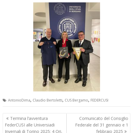
,
,
,
AntonioDima
Claudio Bertoletti
CUS Bergamo
FEDERCUSI
Navigazione
Termina l’avventura
Comunicato del Consiglio
articoli
FederCUSI alle Universiadi
Federale del 31 gennaio e 1
Invernali di Torino 2025: 4 Ori,
febbraio 2025