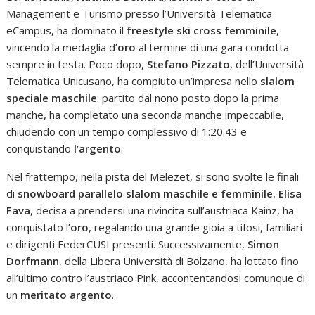
Management e Turismo presso l’Università Telematica
eCampus, ha dominato il
freestyle ski cross femminile
,
vincendo la medaglia d’
oro
al termine di una gara condotta
sempre in testa. Poco dopo,
Stefano Pizzato
, dell’Università
Telematica Unicusano, ha compiuto un’impresa nello
slalom
speciale maschile
: partito dal nono posto dopo la prima
manche, ha completato una seconda manche impeccabile,
chiudendo con un tempo complessivo di 1:20.43 e
conquistando
l’argento
.
Nel frattempo, nella pista del Melezet, si sono svolte le finali
di
snowboard parallelo slalom maschile e femminile.
Elisa
Fava
, decisa a prendersi una rivincita sull’austriaca Kainz, ha
conquistato l’
oro
, regalando una grande gioia a tifosi, familiari
e dirigenti FederCUSI presenti. Successivamente,
Simon
Dorfmann
, della Libera Università di Bolzano, ha lottato fino
all’ultimo contro l’austriaco Pink, accontentandosi comunque di
un
meritato argento
.