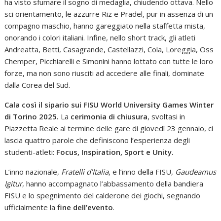
ha visto sfumare il sogno di medaglia, chiudendo ottava. Nello
sci orientamento, le azzurre Riz e Pradel, pur in assenza di un
compagno maschio, hanno gareggiato nella staffetta mista,
onorando i colori italiani. Infine, nello short track, gli atleti
Andreatta, Betti, Casagrande, Castellazzi, Cola, Loreggia, Oss
Chemper, Picchiarelli e Simonini hanno lottato con tutte le loro
forze, ma non sono riusciti ad accedere alle finali, dominate
dalla Corea del Sud.
Cala così il sipario sui FISU World University Games Winter
di Torino 2025.
La
cerimonia di chiusura
, svoltasi in
Piazzetta Reale al termine delle gare di giovedì 23 gennaio, ci
lascia quattro parole che definiscono l’esperienza degli
studenti-atleti:
Focus, Inspiration, Sport e Unity.
L’inno nazionale,
Fratelli d’Italia
, e l’inno della FISU,
Gaudeamus
Igitur
, hanno accompagnato l’abbassamento della bandiera
FISU e lo spegnimento del calderone dei giochi, segnando
ufficialmente la
fine dell’evento
.