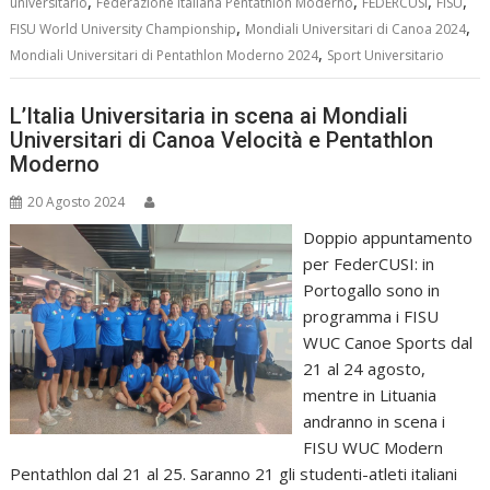
,
,
,
,
universitario
Federazione Italiana Pentathlon Moderno
FEDERCUSI
FISU
,
,
FISU World University Championship
Mondiali Universitari di Canoa 2024
,
Mondiali Universitari di Pentathlon Moderno 2024
Sport Universitario
L’Italia Universitaria in scena ai Mondiali
Universitari di Canoa Velocità e Pentathlon
Moderno
20 Agosto 2024
Doppio appuntamento
per FederCUSI: in
Portogallo sono in
programma i FISU
WUC Canoe Sports dal
21 al 24 agosto,
mentre in Lituania
andranno in scena i
FISU WUC Modern
Pentathlon dal 21 al 25. Saranno 21 gli studenti-atleti italiani