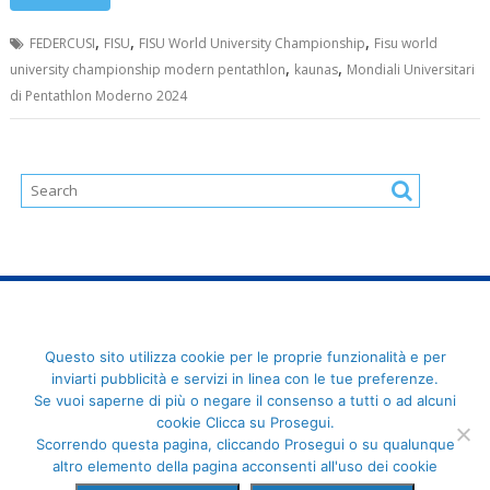
,
,
,
FEDERCUSI
FISU
FISU World University Championship
Fisu world
,
,
university championship modern pentathlon
kaunas
Mondiali Universitari
di Pentathlon Moderno 2024
FederCUSI: Federazione Italiana dello Sport Universitario - Via
Questo sito utilizza cookie per le proprie funzionalità e per
Angelo Brofferio, 7 - 00195 Roma - C.F. 80109270589
inviarti pubblicità e servizi in linea con le tue preferenze.
Se vuoi saperne di più o negare il consenso a tutti o ad alcuni
cookie Clicca su Prosegui.
Scorrendo questa pagina, cliccando Prosegui o su qualunque
altro elemento della pagina acconsenti all'uso dei cookie