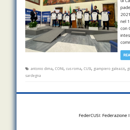
di C
pade
2021
nel 
con G
inte
comm
RE
,
,
,
,
,
antonio dima
CONI
cus roma
CUSI
giampiero galeazzi
g
sardegna
FederCUSI: Federazione It