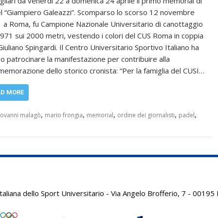
agliari da venerdì 22 a domenica 24 aprile il primo memorial di
l “Giampiero Galeazzi”. Scomparso lo scorso 12 novembre
 a Roma, fu Campione Nazionale Universitario di canottaggio
1971 sui 2000 metri, vestendo i colori del CUS Roma in coppia
iuliano Spingardi. Il Centro Universitario Sportivo Italiano ha
so patrocinare la manifestazione per contribuire alla
emorazione dello storico cronista: “Per la famiglia del CUSI…
AD MORE
,
,
,
,
,
iovanni malagò
mario frongia
memorial
ordine dei giornalisti
padel
aliana dello Sport Universitario - Via Angelo Brofferio, 7 - 001