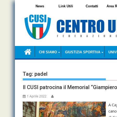
Skip
News
Link Utili
Contatti
Area R
to
content
CHI SIAMO
GIUSTIZIA SPORTIVA
UNIV
Tag:
padel
Il CUSI patrocina il Memorial “Giampier
1 Aprile 2022
A Ca
cano