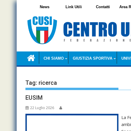
Skip
News
Link Utili
Contatti
Area R
to
content
CHI SIAMO
GIUSTIZIA SPORTIVA
UNIV
Tag:
ricerca
EUSIM
22 Luglio 2026
La F
ambi