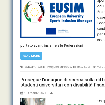
Spor
del 
Eras
osse
Fede
condo
per 
insi
portato avanti insieme alle Federazioni…
READ MORE
,
,
,
,
,
EUROPA
EUSIM
Progetto Europeo
ricerca
Sport
universit
Prosegue l’indagine di ricerca sulla diff
studenti universitari con disabilità fina
13 Ottobre 2021
Un q