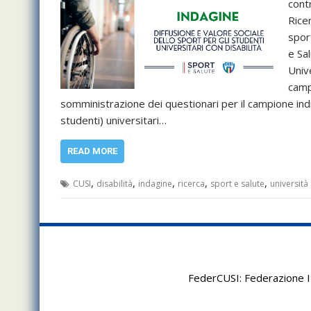
contr
Ricer
sport
e Sa
Univ
camp
somministrazione dei questionari per il campione indivi
studenti) universitari…
READ MORE
,
,
,
,
,
CUSI
disabilità
indagine
ricerca
sport e salute
università
FederCUSI: Federazione It