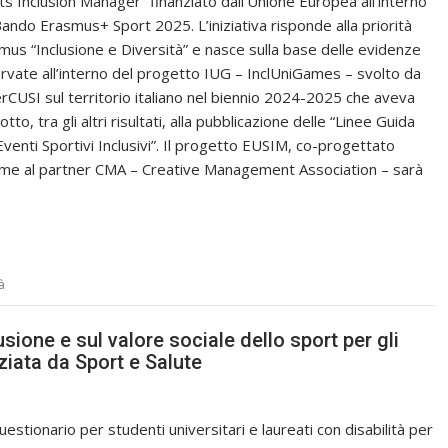
ts Inclusion Manager” finanziato dall’Unione Europea all’interno
Bando Erasmus+ Sport 2025. L’iniziativa risponde alla priorità
mus “Inclusione e Diversità” e nasce sulla base delle evidenze
rvate all’interno del progetto IUG – InclUniGames – svolto da
rCUSI sul territorio italiano nel biennio 2024-2025 che aveva
tto, tra gli altri risultati, alla pubblicazione delle “Linee Guida
Eventi Sportivi Inclusivi”. Il progetto EUSIM, co-progettato
eme al partner CMA – Creative Management Association – sarà
à
usione e sul valore sociale dello sport per gli
nziata da Sport e Salute
uestionario per studenti universitari e laureati con disabilità per