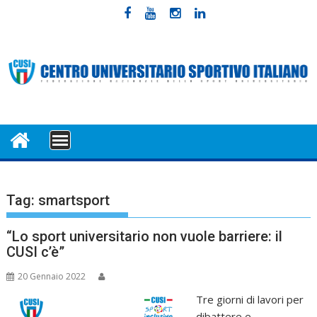
Skip
to
content
MENU
Tag:
smartsport
“Lo sport universitario non vuole barriere: il
CUSI c’è”
20 Gennaio 2022
Tre giorni di lavori per
dibattere e