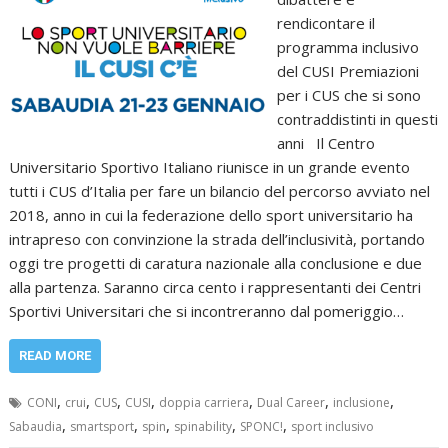
rendicontare il
programma inclusivo
del CUSI Premiazioni
per i CUS che si sono
contraddistinti in questi
anni Il Centro
Universitario Sportivo Italiano riunisce in un grande evento
tutti i CUS d’Italia per fare un bilancio del percorso avviato nel
2018, anno in cui la federazione dello sport universitario ha
intrapreso con convinzione la strada dell’inclusività, portando
oggi tre progetti di caratura nazionale alla conclusione e due
alla partenza. Saranno circa cento i rappresentanti dei Centri
Sportivi Universitari che si incontreranno dal pomeriggio…
READ MORE
,
,
,
,
,
,
,
CONI
crui
CUS
CUSI
doppia carriera
Dual Career
inclusione
,
,
,
,
,
Sabaudia
smartsport
spin
spinability
SPONC!
sport inclusivo