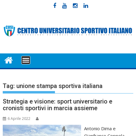
Skip
to
content
MENU
Tag:
unione stampa sportiva italiana
Strategia e visione: sport universitario e
cronisti sportivi in marcia assieme
6 Aprile 2022
Antonio Dima e
Gianfranco Coppola,