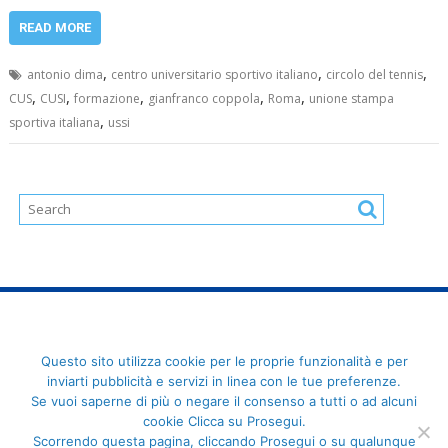
READ MORE
,
,
,
antonio dima
centro universitario sportivo italiano
circolo del tennis
,
,
,
,
,
CUS
CUSI
formazione
gianfranco coppola
Roma
unione stampa
,
sportiva italiana
ussi
FederCUSI: Federazione Italiana dello Sport Universitario - Via
Questo sito utilizza cookie per le proprie funzionalità e per
Angelo Brofferio, 7 - 00195 Roma - C.F. 80109270589
inviarti pubblicità e servizi in linea con le tue preferenze.
Se vuoi saperne di più o negare il consenso a tutti o ad alcuni
cookie Clicca su Prosegui.
Scorrendo questa pagina, cliccando Prosegui o su qualunque