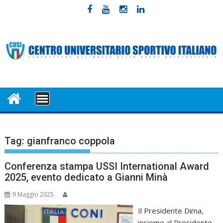
Skip
to
content
MENU
Tag:
gianfranco coppola
Conferenza stampa USSI International Award
2025, evento dedicato a Gianni Minà
9 Maggio 2025
Il Presidente Dima,
insieme al Presidente