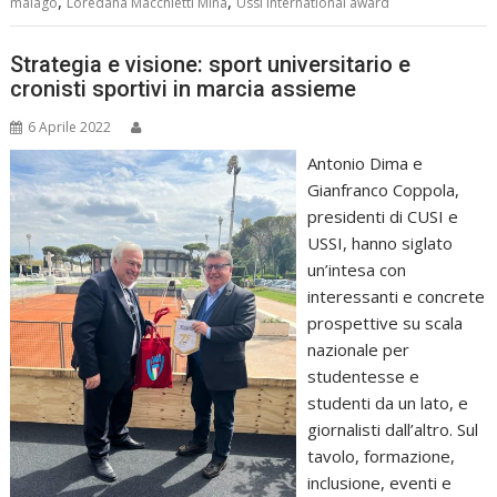
,
,
malagò
Loredana Macchietti Minà
Ussi international award
Strategia e visione: sport universitario e
cronisti sportivi in marcia assieme
6 Aprile 2022
Antonio Dima e
Gianfranco Coppola,
presidenti di CUSI e
USSI, hanno siglato
un’intesa con
interessanti e concrete
prospettive su scala
nazionale per
studentesse e
studenti da un lato, e
giornalisti dall’altro. Sul
tavolo, formazione,
inclusione, eventi e