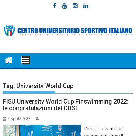
Skip
to
content
MENU
Tag:
University World Cup
FISU University World Cup Finswimming 2022:
le congratulazioni del CUSI
7 Aprile 2022
Dima: “L’evento un
esempio di come il