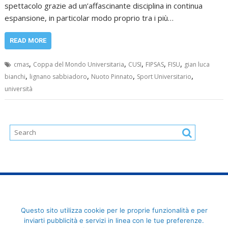
spettacolo grazie ad un’affascinante disciplina in continua
espansione, in particolar modo proprio tra i più…
READ MORE
,
,
,
,
,
cmas
Coppa del Mondo Universitaria
CUSI
FIPSAS
FISU
gian luca
,
,
,
,
bianchi
lignano sabbiadoro
Nuoto Pinnato
Sport Universitario
università
FederCUSI: Federazione Italiana dello Sport Universitario - Via
Questo sito utilizza cookie per le proprie funzionalità e per
Angelo Brofferio, 7 - 00195 Roma - C.F. 80109270589
inviarti pubblicità e servizi in linea con le tue preferenze.