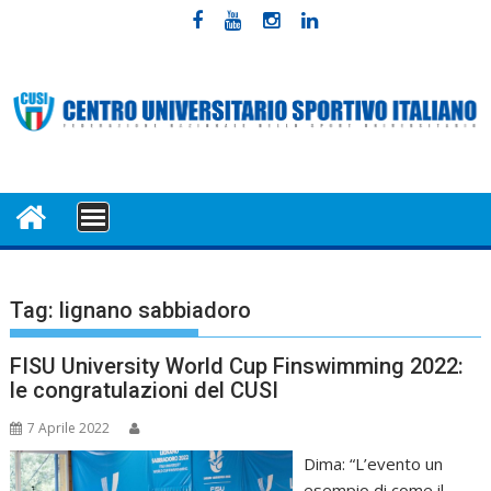
Skip
to
content
MENU
Tag:
lignano sabbiadoro
FISU University World Cup Finswimming 2022:
le congratulazioni del CUSI
7 Aprile 2022
Dima: “L’evento un
esempio di come il