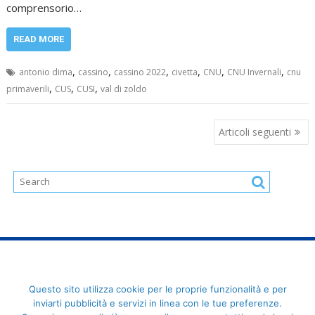
comprensorio…
READ MORE
,
,
,
,
,
,
antonio dima
cassino
cassino 2022
civetta
CNU
CNU Invernali
cnu
,
,
,
primaverili
CUS
CUSI
val di zoldo
Navigazione
Articoli seguenti
articoli
FederCUSI: Federazione Italiana dello Sport Universitario - Via
Questo sito utilizza cookie per le proprie funzionalità e per
Angelo Brofferio, 7 - 00195 Roma - C.F. 80109270589
inviarti pubblicità e servizi in linea con le tue preferenze.