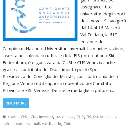
assegnare i titoli
universitari degli sport
della neve Si svolgerà
dal 14 al 16 Marzo in
Val Zoldana, la 61°
edizione dei
Campionati Nazionali Universitari invernali. La manifestazione,
inserita nel calendario ufficiale della FIS (International Ski
Federation), è organizzata da CUSI e CUS Venezia anche
grazie al contributo del Dipartimento per lo Sport –
Presidenza del Consiglio dei Ministri, con il patrocinio della
Regione Veneto ed il supporto operativo del Comitato
Provinciale FISI Venezia. Decine le medaglie in palio: su…
READ MORE
,
,
,
,
,
,
,
,
civetta
CNU
CNU Invernali
cus venezia
CUSI
FIS
fisi
sci aplino
,
,
,
slalom
sport invernali
val di zoldo
Zoldo