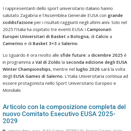
I rappresentanti dello sport universitario italiano hanno
salutato Zagabria e l’Assemblea Generale EUSA con
grande
soddisfazione
per i risultati raggiunti negli ultimi anni. Solo nel
2025 l’Italia ha ospitato tre eventi EUSA: i
Campionati
Europei Universitari di Basket
a
Bologna
, di
Calcio
a
Camerino
e di
Basket 3×3
a
Salerno
.
Lo sguardo è ora rivolto alle
sfide future
: a
dicembre 2025
è
in programma a
Val di Zoldo
la
seconda edizione degli EUSA
Winter Championships
, mentre nel
luglio 2026
sarà la volta
degli
EUSA Games di Salerno
. L’Italia Universitaria continua ad
essere protagonista nello Sport Universitario Europeo e
Mondiale.
Articolo con la composizione completa del
nuovo Comitato Esecutivo EUSA 2025-
2029
,
,
,
,
,
antonio dima
eusa
EUSA Games
FEDERCUSI
Francis Cirianni
Haris