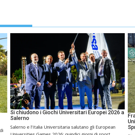
Si chiudono i Giochi Universitari Europei 2026 a
Fr
Salerno
Uni
Sp
Salerno e l’Italia Universitaria salutano gli European
di
Universities Games 2026: quindici giorni di sport