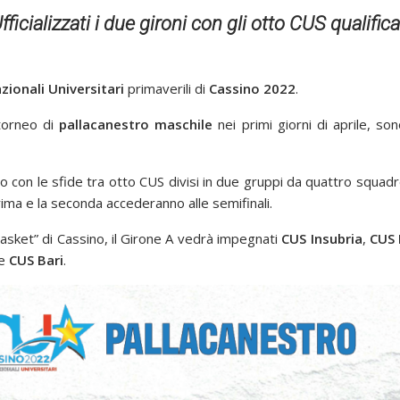
fficializzati i due gironi con gli otto CUS qualifica
ionali Universitari
primaverili di
Cassino 2022
.
 torneo di
pallacanestro maschile
nei primi giorni di aprile, sono
o con le sfide tra otto CUS divisi in due gruppi da quattro squadre
 prima e la seconda accederanno alle semifinali.
l Basket” di Cassino, il Girone A vedrà impegnati
CUS Insubria
,
CUS
e
CUS Bari
.