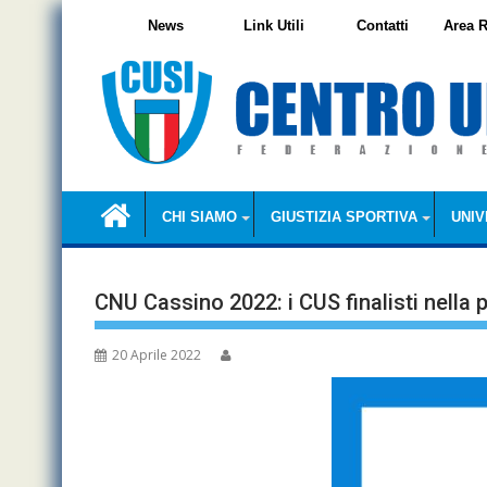
Skip
News
Link Utili
Contatti
Area R
to
content
CHI SIAMO
GIUSTIZIA SPORTIVA
UNIV
CNU Cassino 2022: i CUS finalisti nella 
20 Aprile 2022