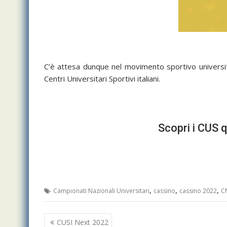
C’è attesa dunque nel movimento sportivo universita
Centri Universitari Sportivi italiani.
Scopri i CUS qu
,
,
,
Campionati Nazionali Universitari
cassino
cassino 2022
C
Navigazione
CUSI Next 2022