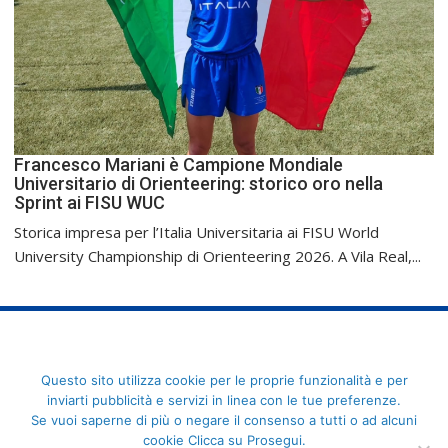
Francesco Mariani è Campione Mondiale
Universitario di Orienteering: storico oro nella
Sprint ai FISU WUC
Storica impresa per l’Italia Universitaria ai FISU World
University Championship di Orienteering 2026. A Vila Real,...
FederCUSI: Federazione Italiana dello Sport Universitario - Via
Questo sito utilizza cookie per le proprie funzionalità e per
Angelo Brofferio, 7 - 00195 Roma - C.F. 80109270589
inviarti pubblicità e servizi in linea con le tue preferenze.
Se vuoi saperne di più o negare il consenso a tutti o ad alcuni
cookie Clicca su Prosegui.