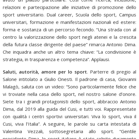
relazioni e partecipazione alle iniziative di promozione dello
sport universitario. Dual career, Scuola dello sport, Campus
universitari, formazione e manifestazioni nazionali ed estere:
forma e sostanza di un percorso fecondo. “Una strada con al
centro la valorizzazione dello sport negli atenei e la crescita
della futura classe dirigente del paese” rimarca Antonio Dima.
Che inquadra anche un altro tema chiave: “La condivisione è
strategia, in trasparenza e competenza”. Applausi.
Saluti, autorità, amore per lo sport
. Parterre di pregio al
Salone intitolato a Giulio Onesti. Il padrone di casa, Giovanni
Malagò, saluta con un video: “Sono particolarmente felice che
vi troviate nella casa dello sport, nel nostro salone d’onore.
Siete tra i grandi protagonisti dello sport, abbraccio Antonio
Dima, dal 2019 alla guida del Cusi, e tutti voi. Rappresentate
con qualità i centri sportivi universitari. Viva lo sport, viva il
Cusi, viva l’Italia”. A seguire, le parole su carta intestata di
Valentina Vezzali, sottosegretaria allo sport. “Gentile
presidente Dima, lo sport italiano è stato colpito duramente