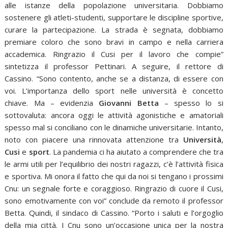
alle istanze della popolazione universitaria. Dobbiamo
sostenere gli atleti-studenti, supportare le discipline sportive,
curare la partecipazione. La strada è segnata, dobbiamo
premiare coloro che sono bravi in campo e nella carriera
accademica. Ringrazio il Cusi per il lavoro che compie”
sintetizza il professor Pettinari. A seguire, il rettore di
Cassino. “Sono contento, anche se a distanza, di essere con
voi. L’importanza dello sport nelle università è concetto
chiave. Ma – evidenzia
Giovanni Betta
– spesso lo si
sottovaluta: ancora oggi le attività agonistiche e amatoriali
spesso mal si conciliano con le dinamiche universitarie. Intanto,
noto con piacere una rinnovata attenzione tra
Università
,
Cusi
e
sport
. La pandemia ci ha aiutato a comprendere che tra
le armi utili per l’equilibrio dei nostri ragazzi, c’è l’attività fisica
e sportiva. Mi onora il fatto che qui da noi si tengano i prossimi
Cnu: un segnale forte e coraggioso. Ringrazio di cuore il Cusi,
sono emotivamente con voi” conclude da remoto il professor
Betta. Quindi, il sindaco di Cassino. “Porto i saluti e l’orgoglio
della mia città. I Cnu sono un’occasione unica per la nostra