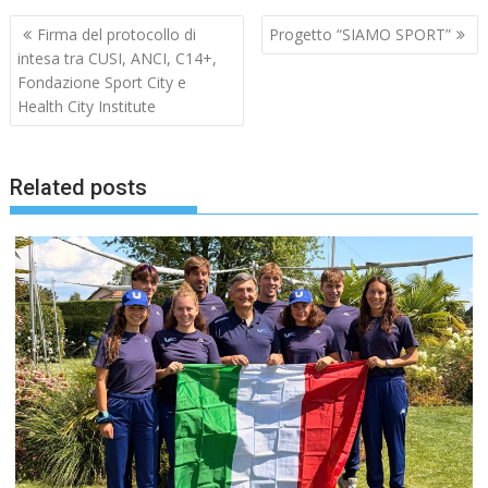
Navigazione
Firma del protocollo di
Progetto “SIAMO SPORT”
articoli
intesa tra CUSI, ANCI, C14+,
Fondazione Sport City e
Health City Institute
Related posts