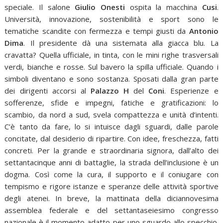
speciale. Il salone
Giulio Onesti
ospita la macchina
Cusi
.
Università, innovazione, sostenibilità e sport sono le
tematiche scandite con fermezza e tempi giusti da
Antonio
Dima
. Il presidente dà una sistemata alla giacca blu. La
cravatta? Quella ufficiale, in tinta, con le mini righe trasversali
verdi, bianche e rosse. Sul bavero la spilla ufficiale. Quando i
simboli diventano e sono sostanza. Sposati dalla gran parte
dei dirigenti accorsi al
Palazzo H
del
Coni
. Esperienze e
sofferenze, sfide e impegni, fatiche e gratificazioni: lo
scambio, da nord a sud, svela compattezza e unità d’intenti.
C’è tanto da fare, lo si intuisce dagli sguardi, dalle parole
concitate, dal desiderio di ripartire. Con idee, freschezza, fatti
concreti. Per la grande e straordinaria signora, dall’alto dei
settantacinque anni di battaglie, la strada dell’inclusione è un
dogma. Così come la cura, il supporto e il coniugare con
tempismo e rigore istanze e speranze delle attività sportive
degli atenei. In breve, la mattinata della diciannovesima
assemblea federale e del settantaseiesimo congresso
nazionale è il momento adatto per uno sguardo allo specchio.