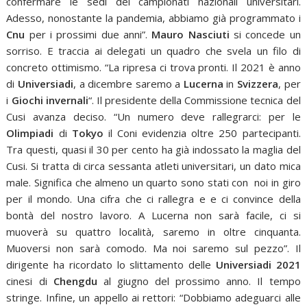
confermare le sedi dei campionati nazionali universitari.
Adesso, nonostante la pandemia, abbiamo già programmato i
Cnu
per i prossimi due anni”.
Mauro Nasciuti
si concede un
sorriso. E traccia ai delegati un quadro che svela un filo di
concreto ottimismo. “La ripresa ci trova pronti. Il 2021 è anno
di
Universiadi
, a dicembre saremo a
Lucerna
in
Svizzera
, per
i
Giochi invernali
“. Il presidente della Commissione tecnica del
Cusi avanza deciso. “Un numero deve rallegrarci: per le
Olimpiadi
di
Tokyo
il Coni evidenzia oltre 250 partecipanti.
Tra questi, quasi il 30 per cento ha già indossato la maglia del
Cusi. Si tratta di circa sessanta atleti universitari, un dato mica
male. Significa che almeno un quarto sono stati con noi in giro
per il mondo. Una cifra che ci rallegra e e ci convince della
bontà del nostro lavoro. A Lucerna non sarà facile, ci si
muoverà su quattro località, saremo in oltre cinquanta.
Muoversi non sarà comodo. Ma noi saremo sul pezzo”. Il
dirigente ha ricordato lo slittamento delle
Universiadi 2021
cinesi di
Chengdu
al giugno del prossimo anno. Il tempo
stringe. Infine, un appello ai rettori: “Dobbiamo adeguarci alle