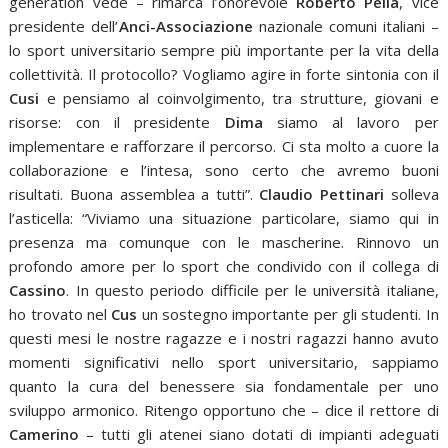
generation vede – rimarca l’onorevole
Roberto Pella
, vice
presidente dell’
Anci-Associazione
nazionale comuni italiani –
lo sport universitario sempre più importante per la vita della
collettività. Il protocollo? Vogliamo agire in forte sintonia con il
Cusi
e pensiamo al coinvolgimento, tra strutture, giovani e
risorse: con il presidente
Dima
siamo al lavoro per
implementare e rafforzare il percorso. Ci sta molto a cuore la
collaborazione e l’intesa, sono certo che avremo buoni
risultati. Buona assemblea a tutti”.
Claudio Pettinari
solleva
l’asticella: “Viviamo una situazione particolare, siamo qui in
presenza ma comunque con le mascherine. Rinnovo un
profondo amore per lo sport che condivido con il collega di
Cassino
. In questo periodo difficile per le università italiane,
ho trovato nel
Cus
un sostegno importante per gli studenti. In
questi mesi le nostre ragazze e i nostri ragazzi hanno avuto
momenti significativi nello sport universitario, sappiamo
quanto la cura del benessere sia fondamentale per uno
sviluppo armonico. Ritengo opportuno che – dice il rettore di
Camerino
– tutti gli atenei siano dotati di impianti adeguati