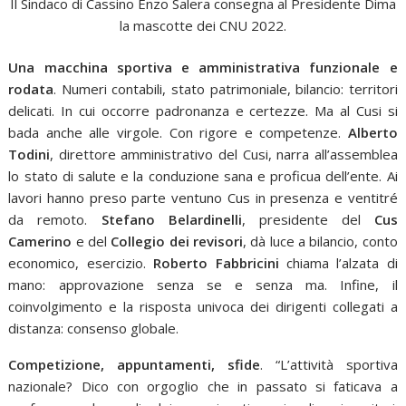
Il Sindaco di Cassino Enzo Salera consegna al Presidente Dima
la mascotte dei CNU 2022.
Una macchina sportiva e amministrativa funzionale e
rodata
. Numeri contabili, stato patrimoniale, bilancio: territori
delicati. In cui occorre padronanza e certezze. Ma al Cusi si
bada anche alle virgole. Con rigore e competenze.
Alberto
Todini
, direttore amministrativo del Cusi, narra all’assemblea
lo stato di salute e la conduzione sana e proficua dell’ente. Ai
lavori hanno preso parte ventuno Cus in presenza e ventitré
da remoto.
Stefano Belardinelli
, presidente del
Cus
Camerino
e del
Collegio dei revisori
, dà luce a bilancio, conto
economico, esercizio.
Roberto Fabbricini
chiama l’alzata di
mano: approvazione senza se e senza ma. Infine, il
coinvolgimento e la risposta univoca dei dirigenti collegati a
distanza: consenso globale.
Competizione, appuntamenti, sfide
. “L’attività sportiva
nazionale? Dico con orgoglio che in passato si faticava a