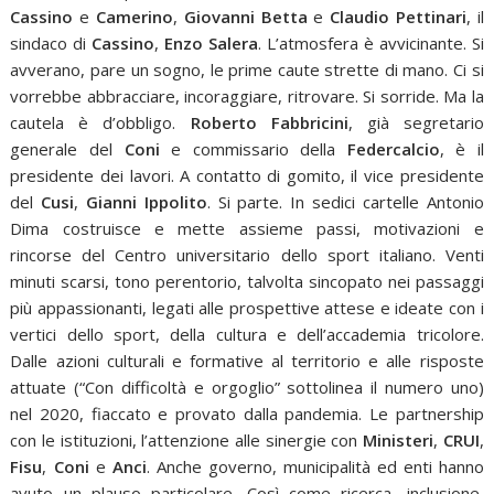
Cassino
e
Camerino
,
Giovanni Betta
e
Claudio Pettinari
, il
sindaco di
Cassino
,
Enzo Salera
. L’atmosfera è avvicinante. Si
avverano, pare un sogno, le prime caute strette di mano. Ci si
vorrebbe abbracciare, incoraggiare, ritrovare. Si sorride. Ma la
cautela è d’obbligo.
Roberto Fabbricini
, già segretario
generale del
Coni
e commissario della
Federcalcio
, è il
presidente dei lavori. A contatto di gomito, il vice presidente
del
Cusi
,
Gianni Ippolito
. Si parte. In sedici cartelle Antonio
Dima costruisce e mette assieme passi, motivazioni e
rincorse del Centro universitario dello sport italiano. Venti
minuti scarsi, tono perentorio, talvolta sincopato nei passaggi
più appassionanti, legati alle prospettive attese e ideate con i
vertici dello sport, della cultura e dell’accademia tricolore.
Dalle azioni culturali e formative al territorio e alle risposte
attuate (“Con difficoltà e orgoglio” sottolinea il numero uno)
nel 2020, fiaccato e provato dalla pandemia. Le partnership
con le istituzioni, l’attenzione alle sinergie con
Ministeri
,
CRUI
,
Fisu
,
Coni
e
Anci
. Anche governo, municipalità ed enti hanno
avuto un plauso particolare. Così come ricerca, inclusione,