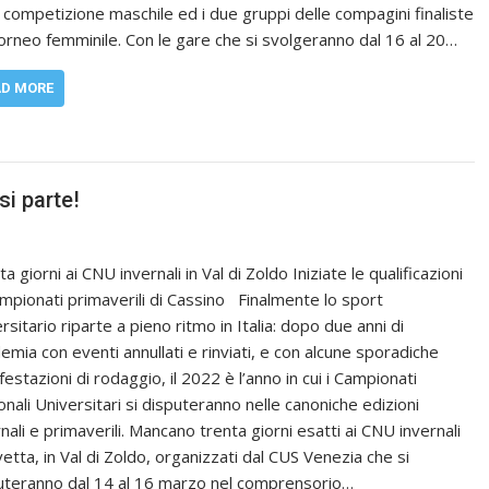
a competizione maschile ed i due gruppi delle compagini finaliste
torneo femminile. Con le gare che si svolgeranno dal 16 al 20…
AD MORE
si parte!
a giorni ai CNU invernali in Val di Zoldo Iniziate le qualificazioni
ampionati primaverili di Cassino Finalmente lo sport
rsitario riparte a pieno ritmo in Italia: dopo due anni di
emia con eventi annullati e rinviati, e con alcune sporadiche
estazioni di rodaggio, il 2022 è l’anno in cui i Campionati
onali Universitari si disputeranno nelle canoniche edizioni
nali e primaverili. Mancano trenta giorni esatti ai CNU invernali
vetta, in Val di Zoldo, organizzati dal CUS Venezia che si
uteranno dal 14 al 16 marzo nel comprensorio…