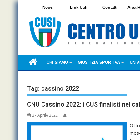
Skip
News
Link Utili
Contatti
Area R
to
content
CHI SIAMO
GIUSTIZIA SPORTIVA
UNIV
Tag:
cassino 2022
CNU Cassino 2022: i CUS finalisti nel cal
27 Aprile 2022
Otto
mese