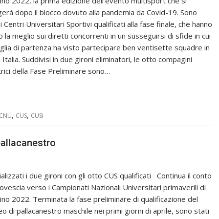
ino 2022, la prima edizione dell’evento multisport che si
gerà dopo il blocco dovuto alla pandemia da Covid-19. Sono
i Centri Universitari Sportivi qualificati alla fase finale, che hanno
 la meglio sui diretti concorrenti in un susseguirsi di sfide in cui
riglia di partenza ha visto partecipare ben ventisette squadre in
 Italia. Suddivisi in due gironi eliminatori, le otto compagini
itrici della Fase Preliminare sono…
,
,
CNU
CUS
CUSI
pallacanestro
ializzati i due gironi con gli otto CUS qualificati Continua il conto
rovescia verso i Campionati Nazionali Universitari primaverili di
ino 2022. Terminata la fase preliminare di qualificazione del
o di pallacanestro maschile nei primi giorni di aprile, sono stati