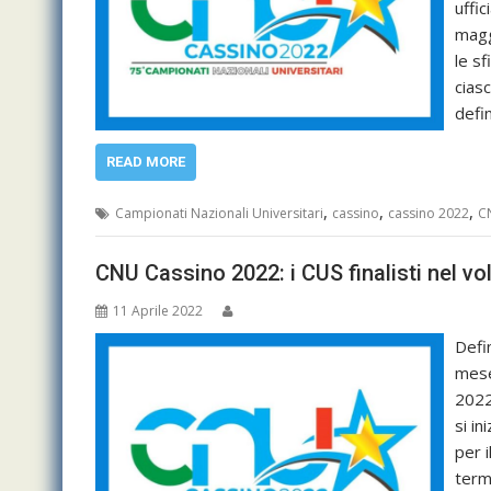
uffic
magg
le s
cias
defin
READ MORE
,
,
,
Campionati Nazionali Universitari
cassino
cassino 2022
C
CNU Cassino 2022: i CUS finalisti nel vo
11 Aprile 2022
Defi
mese 
2022
si i
per i
termi