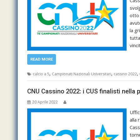
Cass
svol
otto 
avuto
la g
tutta
vinc
READ MORE
,
,
,
calcio a 5
Campionati Nazionali Universitari
cassino 2022
CNU Cassino 2022: i CUS finalisti nella 
20 Aprile 2022
Uffic
alla 
Cass
torne