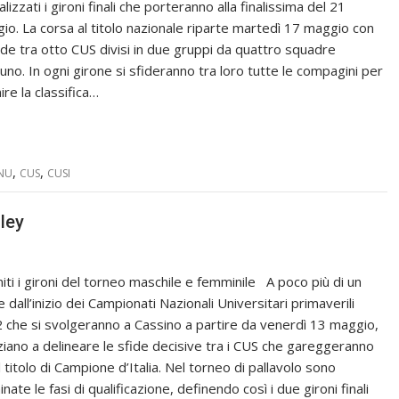
ializzati i gironi finali che porteranno alla finalissima del 21
io. La corsa al titolo nazionale riparte martedì 17 maggio con
fide tra otto CUS divisi in due gruppi da quattro squadre
cuno. In ogni girone si sfideranno tra loro tutte le compagini per
ire la classifica…
,
,
NU
CUS
CUSI
lley
niti i gironi del torneo maschile e femminile A poco più di un
dall’inizio dei Campionati Nazionali Universitari primaverili
 che si svolgeranno a Cassino a partire da venerdì 13 maggio,
niziano a delineare le sfide decisive tra i CUS che gareggeranno
l titolo di Campione d’Italia. Nel torneo di pallavolo sono
nate le fasi di qualificazione, definendo così i due gironi finali