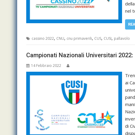
dell
nel 
RE
,
,
,
,
,
cassino 2022
CNU
cnu primaverili
CUS
CUSI
pallavolo
Campionati Nazionali Universitari 2022: 
14 Febbraio 2022
Trent
ai C
unive
pand
manif
Nazi
inver
di Ci
disp