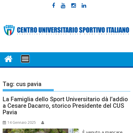
Skip
to
content
MENU
Tag:
cus pavia
La Famiglia dello Sport Universitario dà l’addio
a Cesare Dacarro, storico Presidente del CUS
Pavia
14 Gennaio 2025
È venuto a mancare