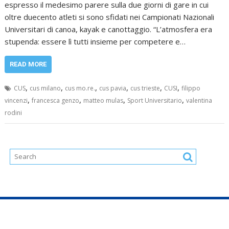
espresso il medesimo parere sulla due giorni di gare in cui
oltre duecento atleti si sono sfidati nei Campionati Nazionali
Universitari di canoa, kayak e canottaggio. “L’atmosfera era
stupenda: essere lì tutti insieme per competere e…
READ MORE
,
,
,
,
,
,
CUS
cus milano
cus mo.re.
cus pavia
cus trieste
CUSI
filippo
,
,
,
,
vincenzi
francesca genzo
matteo mulas
Sport Universitario
valentina
rodini